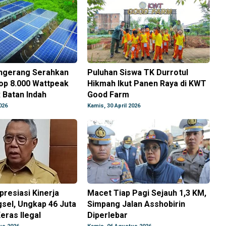
ngerang Serahkan
Puluhan Siswa TK Durrotul
op 8.000 Wattpeak
Hikmah Ikut Panen Raya di KWT
 Batan Indah
Good Farm
026
Kamis, 30 April 2026
resiasi Kinerja
Macet Tiap Pagi Sejauh 1,3 KM,
sel, Ungkap 46 Juta
Simpang Jalan Asshobirin
eras Ilegal
Diperlebar