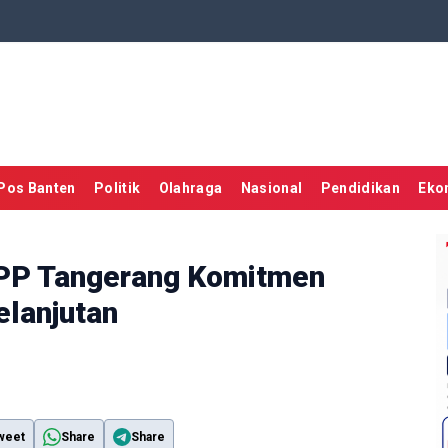
Pos Banten
Politik
Olahraga
Nasional
Pendidikan
Eko
KPP Tangerang Komitmen
elanjutan
weet
Share
Share