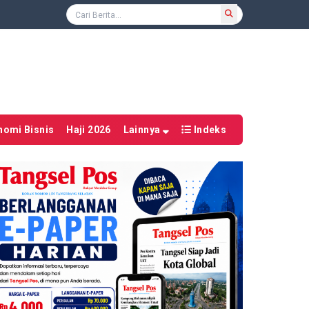
nomi Bisnis
Haji 2026
Lainnya
Indeks