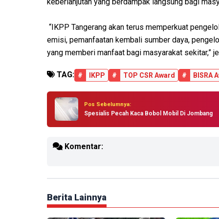
keberlanjutan yang berdampak langsung bagi masy
“IKPP Tangerang akan terus memperkuat pengelolaa
emisi, pemanfaatan kembali sumber daya, pengelol
yang memberi manfaat bagi masyarakat sekitar,” je
TAG:
#
IKPP
#
TOP CSR Award
#
BISRA 
Pos Sebelumnya:
Spesialis Pecah Kaca Bobol Mobil Di Jombang
Komentar:
Berita Lainnya