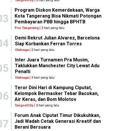
TangselCity
| 3 hari yang lalu
Program Diskon Kemerdekaan, Warga
03
Kota Tangerang Bisa Nikmati Potongan
Pembayaran PBB hingga BPHTB
Pos Tangerang
| 2 hari yang lalu
Demi Rekrut Julian Alvarez, Barcelona
04
Siap Korbankan Ferran Torres
Olahraga
| 2 hari yang lalu
Inter Juara Turnamen Pra Musim,
05
Taklukkan Manchester City Lewat Adu
Penalti
Olahraga
| 3 hari yang lalu
Teror Dini Hari di Kampung Ciputat,
06
Kelompok Bermasker Tebar Bacokan,
Air Keras, dan Bom Molotov
TangselCity
| 3 hari yang lalu
Forum Anak Ciputat Timur Dikukuhkan,
07
Jadi Wadah Cetak Generasi Kreatif dan
Berani Bersuara