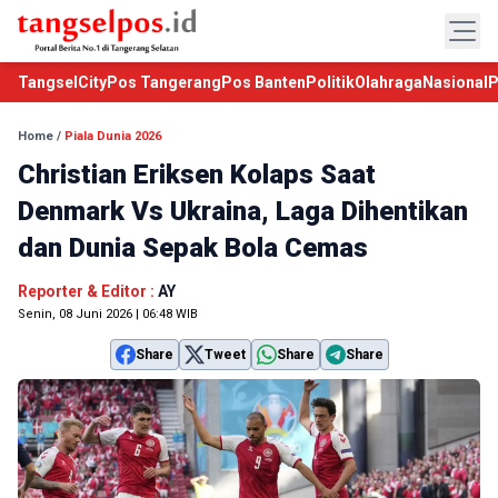
TangselCity
Pos Tangerang
Pos Banten
Politik
Olahraga
Nasional
P
Home
/
Piala Dunia 2026
Christian Eriksen Kolaps Saat
Denmark Vs Ukraina, Laga Dihentikan
dan Dunia Sepak Bola Cemas
Reporter & Editor :
AY
Senin, 08 Juni 2026 | 06:48 WIB
Share
Tweet
Share
Share