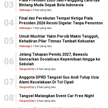
Piala Presiden 2026 Jadi Panggung Lahirnya
03
Bintang Muda Sepak Bola Indonesia
Olahraga
| 2 hari yang lalu
Final dan Perebutan Tempat Ketiga Piala
04
Presiden 2026 Resmi Digelar Tanpa Penonton
Olahraga
| 1 hari yang lalu
Umuh Muchtar Yakin Persib Makin Tangguh,
05
Kehadiran Pilar Timnas Tambah Kekuatan
Olahraga
| 1 hari yang lalu
Jelang Tahapan Pemilu 2027, Bawaslu
06
Gencarkan Sosialisasi Kepemiluan hingga ke
Sekolah
TangselCity
| 2 hari yang lalu
Anggota DPRD Tangsel Gus Andi Tutup Usia
07
Alami Kecelakaan Di Tol Cipali
TangselCity
| 3 hari yang lalu
08
Tangsel Matangkan Event Car Free Night
TangselCity
| 3 hari yang lalu