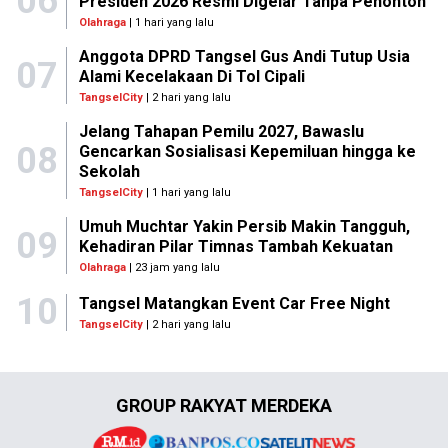
06
Presiden 2026 Resmi Digelar Tanpa Penonton
Olahraga
| 1 hari yang lalu
Anggota DPRD Tangsel Gus Andi Tutup Usia
07
Alami Kecelakaan Di Tol Cipali
TangselCity
| 2 hari yang lalu
Jelang Tahapan Pemilu 2027, Bawaslu
08
Gencarkan Sosialisasi Kepemiluan hingga ke
Sekolah
TangselCity
| 1 hari yang lalu
Umuh Muchtar Yakin Persib Makin Tangguh,
09
Kehadiran Pilar Timnas Tambah Kekuatan
Olahraga
| 23 jam yang lalu
10
Tangsel Matangkan Event Car Free Night
TangselCity
| 2 hari yang lalu
GROUP RAKYAT MERDEKA