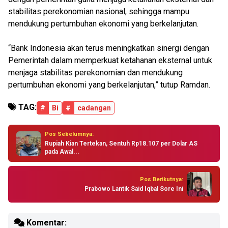
stabilitas perekonomian nasional, sehingga mampu
mendukung pertumbuhan ekonomi yang berkelanjutan.
“Bank Indonesia akan terus meningkatkan sinergi dengan
Pemerintah dalam memperkuat ketahanan eksternal untuk
menjaga stabilitas perekonomian dan mendukung
pertumbuhan ekonomi yang berkelanjutan,” tutup Ramdan.
TAG:
#
Bi
#
cadangan
Pos Sebelumnya:
Rupiah Kian Tertekan, Sentuh Rp18.107 per Dolar AS
pada Awal...
Pos Berikutnya:
Prabowo Lantik Said Iqbal Sore Ini
Komentar: