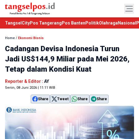
TangselCity
Pos Tangerang
Pos Banten
Politik
Olahraga
Nasional
P
Home
/
Ekonomi Bisnis
Cadangan Devisa Indonesia Turun
Jadi US$144,9 Miliar pada Mei 2026,
Tetap dalam Kondisi Kuat
Reporter & Editor :
AY
Senin, 08 Juni 2026 | 11:11 WIB
Share
Tweet
Share
Share