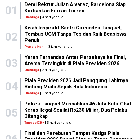
Demi Rekrut Julian Alvarez, Barcelona Siap
01
Korbankan Ferran Torres
Olahraga
| 3 hari yang lalu
Kisah Inspiratif Santri Cireundeu Tangsel,
02
Tembus UGM Tanpa Tes dan Raih Beasiswa
Penuh
Pendidikan
| 13 jam yang lalu
Yuran Fernandes Antar Persebaya ke Final,
03
Arema Tersingkir di Piala Presiden 2026
Olahraga
| 2 hari yang lalu
Piala Presiden 2026 Jadi Panggung Lahirnya
04
Bintang Muda Sepak Bola Indonesia
Olahraga
| 1 hari yang lalu
Polres Tangsel Musnahkan 46 Juta Butir Obat
05
Keras Ilegal Senilai Rp230 Miliar, Dua Pelaku
Ditangkap
TangselCity
| 3 hari yang lalu
Final dan Perebutan Tempat Ketiga Piala