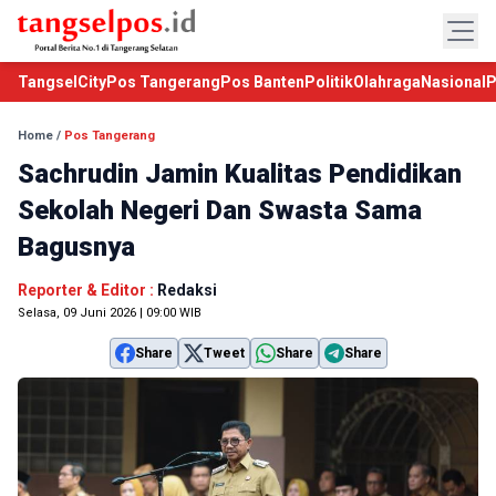
TangselCity
Pos Tangerang
Pos Banten
Politik
Olahraga
Nasional
P
Home
/
Pos Tangerang
Sachrudin Jamin Kualitas Pendidikan
Sekolah Negeri Dan Swasta Sama
Bagusnya
Reporter & Editor :
Redaksi
Selasa, 09 Juni 2026 | 09:00 WIB
Share
Tweet
Share
Share