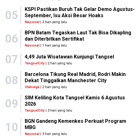
KSPI Pastikan Buruh Tak Gelar Demo Agustus-
05
September, Isu Aksi Besar Hoaks
Nasional
| 2 hari yang lalu
BPN Batam Tegaskan Laut Tak Bisa Dikapling
06
dan Diterbitkan Sertifikat
Nasional
| 1 hari yang lalu
07
4,49 Juta Wisatawan Kunjungi Tangsel
TangselCity
| 2 hari yang lalu
Barcelona Tikung Real Madrid, Rodri Makin
08
Dekat Tinggalkan Manchester City
Olahraga
| 2 hari yang lalu
SIM Keliling Kota Tangsel Kamis 6 Agustus
09
2026
TangselCity
| 3 hari yang lalu
BGN Gandeng Kemenkes Perkuat Program
10
MBG
Nasional
| 3 hari yang lalu