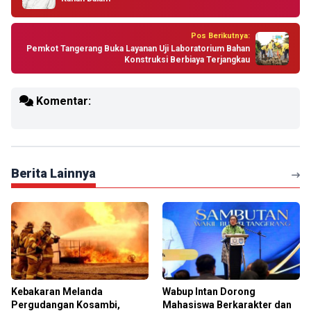
Pos Berikutnya:
Pemkot Tangerang Buka Layanan Uji Laboratorium Bahan
Konstruksi Berbiaya Terjangkau
Komentar:
Berita Lainnya
Kebakaran Melanda
Wabup Intan Dorong
Pergudangan Kosambi,
Mahasiswa Berkarakter dan