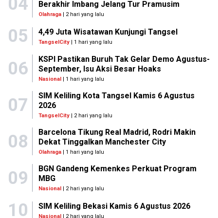
04
Berakhir Imbang Jelang Tur Pramusim
Olahraga
| 2 hari yang lalu
05
4,49 Juta Wisatawan Kunjungi Tangsel
TangselCity
| 1 hari yang lalu
KSPI Pastikan Buruh Tak Gelar Demo Agustus-
06
September, Isu Aksi Besar Hoaks
Nasional
| 1 hari yang lalu
SIM Keliling Kota Tangsel Kamis 6 Agustus
07
2026
TangselCity
| 2 hari yang lalu
Barcelona Tikung Real Madrid, Rodri Makin
08
Dekat Tinggalkan Manchester City
Olahraga
| 1 hari yang lalu
BGN Gandeng Kemenkes Perkuat Program
09
MBG
Nasional
| 2 hari yang lalu
10
SIM Keliling Bekasi Kamis 6 Agustus 2026
Nasional
| 2 hari yang lalu