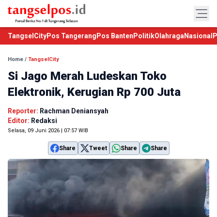
TangselCity
Pos Tangerang
Pos Banten
Politik
Olahraga
Nasional
P
Home
/
TangselCity
Si Jago Merah Ludeskan Toko
Elektronik, Kerugian Rp 700 Juta
Reporter:
Rachman Deniansyah
Editor:
Redaksi
Selasa, 09 Juni 2026 | 07:57 WIB
Share
Tweet
Share
Share