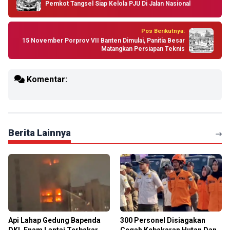
Pemkot Tangsel Siap Kelola PJU Di Jalan Nasional
Pos Berikutnya:
15 November Porprov VII Banten Dimulai, Panitia Besar
Matangkan Persiapan Teknis
Komentar:
Berita Lainnya
Api Lahap Gedung Bapenda
300 Personel Disiagakan