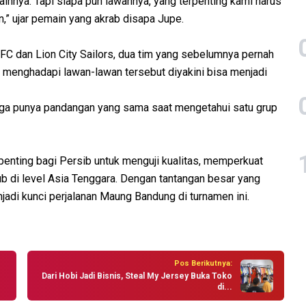
ainnya. Tapi siapa pun lawannya, yang terpenting kami harus
,” ujar pemain yang akrab disapa Jupe.
FC dan Lion City Sailors, dua tim yang sebelumnya pernah
 menghadapi lawan-lawan tersebut diyakini bisa menjadi
uga punya pandangan yang sama saat mengetahui satu grup
nting bagi Persib untuk menguji kualitas, memperkuat
b di level Asia Tenggara. Dengan tantangan besar yang
adi kunci perjalanan Maung Bandung di turnamen ini.
Pos Berikutnya:
Dari Hobi Jadi Bisnis, Steal My Jersey Buka Toko
di...