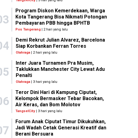
TangselCity
| 3 hari yang lalu
Program Diskon Kemerdekaan, Warga
03
Kota Tangerang Bisa Nikmati Potongan
Pembayaran PBB hingga BPHTB
Pos Tangerang
| 2 hari yang lalu
Demi Rekrut Julian Alvarez, Barcelona
04
Siap Korbankan Ferran Torres
Olahraga
| 2 hari yang lalu
Inter Juara Turnamen Pra Musim,
05
Taklukkan Manchester City Lewat Adu
Penalti
Olahraga
| 3 hari yang lalu
Teror Dini Hari di Kampung Ciputat,
06
Kelompok Bermasker Tebar Bacokan,
Air Keras, dan Bom Molotov
TangselCity
| 3 hari yang lalu
Forum Anak Ciputat Timur Dikukuhkan,
07
Jadi Wadah Cetak Generasi Kreatif dan
Berani Bersuara