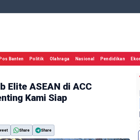
Pos Banten
Politik
Olahraga
Nasional
Pendidikan
Eko
ub Elite ASEAN di ACC
nting Kami Siap
weet
Share
Share