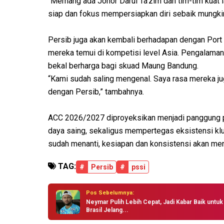
“Memang ada Johor Darul Ta'zim dan tim-tim kuat l
siap dan fokus mempersiapkan diri sebaik mungkin
Persib juga akan kembali berhadapan dengan Port 
mereka temui di kompetisi level Asia. Pengalaman
bekal berharga bagi skuad Maung Bandung.
“Kami sudah saling mengenal. Saya rasa mereka j
dengan Persib,” tambahnya.
ACC 2026/2027 diproyeksikan menjadi panggung pe
daya saing, sekaligus mempertegas eksistensi klu
sudah menanti, kesiapan dan konsistensi akan menj
TAG:
#
Persib
#
pssi
Pos Sebelumnya:
Neymar Pulih Lebih Cepat, Jadi Kabar Baik untuk
Brasil Jelang...