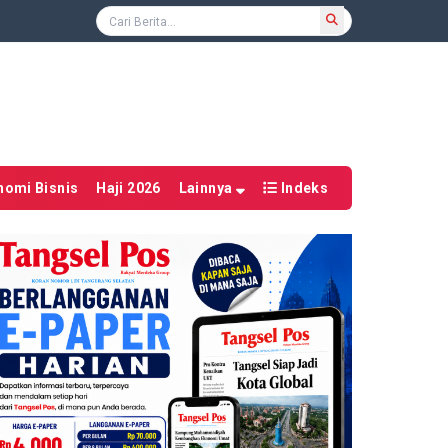
nomi Bisnis
Haji 2026
Lainnya
Indeks