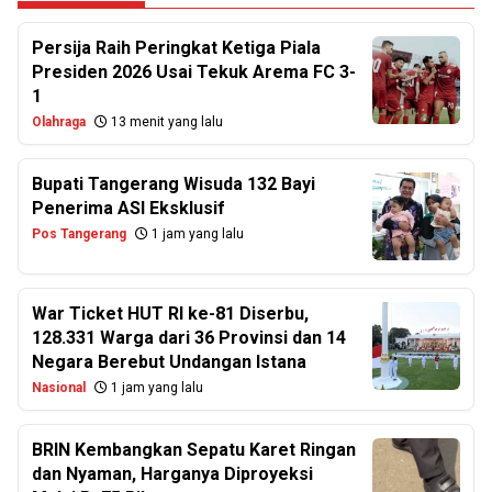
Persija Raih Peringkat Ketiga Piala
Presiden 2026 Usai Tekuk Arema FC 3-
1
Olahraga
13 menit yang lalu
Bupati Tangerang Wisuda 132 Bayi
Penerima ASI Eksklusif
Pos Tangerang
1 jam yang lalu
War Ticket HUT RI ke-81 Diserbu,
128.331 Warga dari 36 Provinsi dan 14
Negara Berebut Undangan Istana
Nasional
1 jam yang lalu
BRIN Kembangkan Sepatu Karet Ringan
dan Nyaman, Harganya Diproyeksi