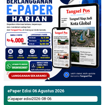
ePaper Edisi 06 Agustus 2026