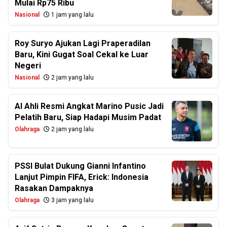
Mulai Rp75 Ribu
Nasional
1 jam yang lalu
Roy Suryo Ajukan Lagi Praperadilan
Baru, Kini Gugat Soal Cekal ke Luar
Negeri
Nasional
2 jam yang lalu
Al Ahli Resmi Angkat Marino Pusic Jadi
Pelatih Baru, Siap Hadapi Musim Padat
Olahraga
2 jam yang lalu
PSSI Bulat Dukung Gianni Infantino
Lanjut Pimpin FIFA, Erick: Indonesia
Rasakan Dampaknya
Olahraga
3 jam yang lalu