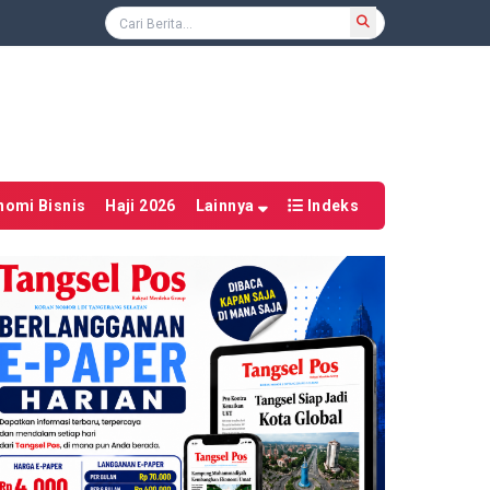
nomi Bisnis
Haji 2026
Lainnya
Indeks