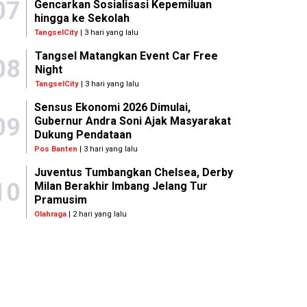
07
Gencarkan Sosialisasi Kepemiluan
hingga ke Sekolah
TangselCity
| 3 hari yang lalu
Tangsel Matangkan Event Car Free
08
Night
TangselCity
| 3 hari yang lalu
Sensus Ekonomi 2026 Dimulai,
09
Gubernur Andra Soni Ajak Masyarakat
Dukung Pendataan
Pos Banten
| 3 hari yang lalu
Juventus Tumbangkan Chelsea, Derby
10
Milan Berakhir Imbang Jelang Tur
Pramusim
Olahraga
| 2 hari yang lalu