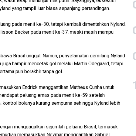
, wasit tetap menunjuk titik putih. Sayangnya, eksekusi
yland yang tampil luar biasa sepanjang pertandingan.
ang pada menit ke-30, tetapi kembali dimentahkan Nyland.
Alisson Becker pada menit ke-37, meski masih mampu
embawa Brasil unggul. Namun, penyelamatan gemilang Nyland
juga hampir mencetak gol melalui Martin Odegaard, tetapi
rtama pun berakhir tanpa gol.
memasukkan Endrick menggantikan Matheus Cunha untuk
 mendapat peluang emas pada menit ke-59 setelah
 kontrol bolanya kurang sempurna sehingga Nyland lebih
engan menggagalkan sejumlah peluang Brasil, termasuk
 kemudian memasukkan Neymar menggantikan Gabriel