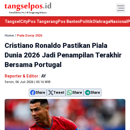
TangselCity
Pos Tangerang
Pos Banten
Politik
Olahraga
Nasional
P
Home
/
Piala Dunia 2026
Cristiano Ronaldo Pastikan Piala
Dunia 2026 Jadi Penampilan Terakhir
Bersama Portugal
Reporter & Editor :
AY
Senin, 06 Juli 2026 | 05:16 WIB
Share
Tweet
Share
Share