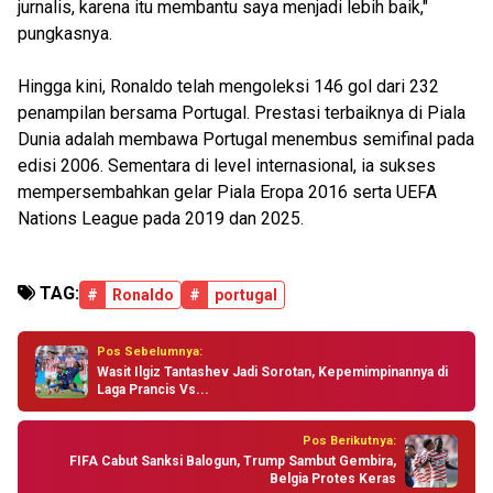
jurnalis, karena itu membantu saya menjadi lebih baik,"
pungkasnya.
Hingga kini, Ronaldo telah mengoleksi 146 gol dari 232
penampilan bersama Portugal. Prestasi terbaiknya di Piala
Dunia adalah membawa Portugal menembus semifinal pada
edisi 2006. Sementara di level internasional, ia sukses
mempersembahkan gelar Piala Eropa 2016 serta UEFA
Nations League pada 2019 dan 2025.
TAG:
#
Ronaldo
#
portugal
Pos Sebelumnya:
Wasit Ilgiz Tantashev Jadi Sorotan, Kepemimpinannya di
Laga Prancis Vs...
Pos Berikutnya:
FIFA Cabut Sanksi Balogun, Trump Sambut Gembira,
Belgia Protes Keras