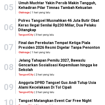
Umuh Muchtar Yakin Persib Makin Tangguh,
05
Kehadiran Pilar Timnas Tambah Kekuatan
Olahraga
| 1 hari yang lalu
Polres Tangsel Musnahkan 46 Juta Butir Obat
06
Keras Ilegal Senilai Rp230 Miliar, Dua Pelaku
Ditangkap
TangselCity
| 3 hari yang lalu
Final dan Perebutan Tempat Ketiga Piala
07
Presiden 2026 Resmi Digelar Tanpa Penonton
Olahraga
| 1 hari yang lalu
Jelang Tahapan Pemilu 2027, Bawaslu
08
Gencarkan Sosialisasi Kepemiluan hingga ke
Sekolah
TangselCity
| 2 hari yang lalu
Anggota DPRD Tangsel Gus Andi Tutup Usia
09
Alami Kecelakaan Di Tol Cipali
TangselCity
| 2 hari yang lalu
10
Tangsel Matangkan Event Car Free Night