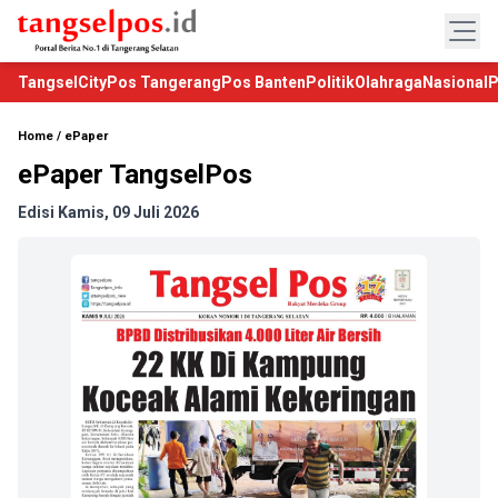
TangselCity
Pos Tangerang
Pos Banten
Politik
Olahraga
Nasional
P
Home
/
ePaper
ePaper TangselPos
Edisi Kamis, 09 Juli 2026