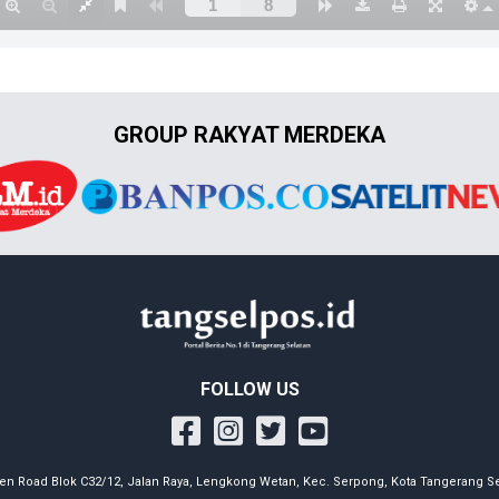
GROUP RAKYAT MERDEKA
FOLLOW US
en Road Blok C32/12, Jalan Raya, Lengkong Wetan, Kec. Serpong, Kota Tangerang Se