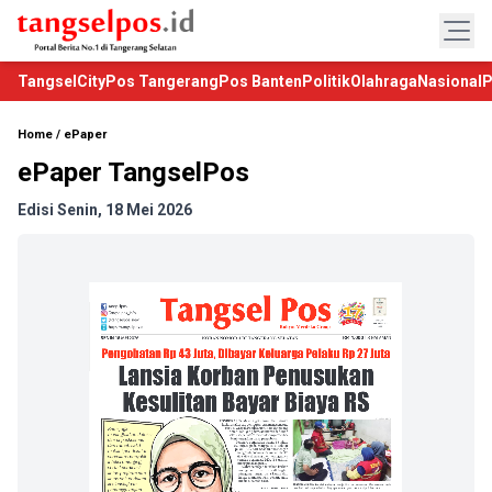
TangselCity
Pos Tangerang
Pos Banten
Politik
Olahraga
Nasional
P
Home
/
ePaper
ePaper TangselPos
Edisi Senin, 18 Mei 2026