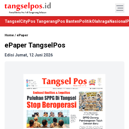
TangselCity
Pos Tangerang
Pos Banten
Politik
Olahraga
Nasional
P
Home
/
ePaper
ePaper TangselPos
Edisi Jumat, 12 Juni 2026