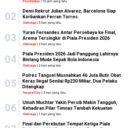
Ekonomi Bisnis
Investor Asing Antre Masuk RI,
Potensi Investasi Tembus Rp557
Triliun
Minggu, 21 Juni 2026 |
08:00 WIB
Ekonomi Bisnis
Menkeu Purbaya Perkuat Kerja
Sama Pembiayaan dengan Tiongkok
Kamis, 18 Juni 2026 |
13:21 WIB
Ekonomi Bisnis
Booth Telkomsel Hadirkan Ragam
Produk, Layanan, dan Konektivitas
Terdepan
Kamis, 18 Juni 2026 |
13:13 WIB
Ekonomi Bisnis
Harga Emas Pegadaian 17 Juni 2026