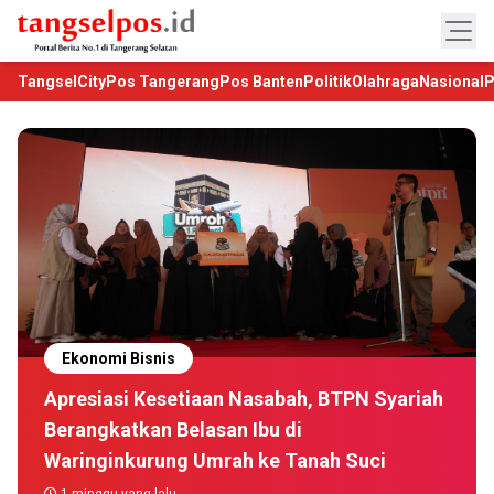
TangselCity
Pos Tangerang
Pos Banten
Politik
Olahraga
Nasional
P
Ekonomi Bisnis
Apresiasi Kesetiaan Nasabah, BTPN Syariah
Berangkatkan Belasan Ibu di
Waringinkurung Umrah ke Tanah Suci