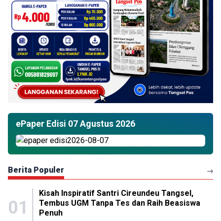
Ekonomi Bisnis
Purbaya: Indonesia Sudah Lewati
Ujian Berat, Ekonomi Tetap Tangguh
di Tengah Gejolak Global
Rabu, 24 Juni 2026 |
08:07 WIB
Ekonomi Bisnis
Dari Lari Jadi Asri: Ribuan Langkah
di Telkomsel Digiland Run 2026, Jadi
Ribuan Akar untuk Indonesia
Selasa, 23 Juni 2026 |
15:05 WIB
Ekonomi Bisnis
Rupiah Melemah di Awal Pekan,
Tembus Rp 17.813 per Dolar AS
Senin, 22 Juni 2026 |
10:05 WIB