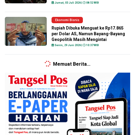
Jumat, 03 Juli 2026 |
08:52 WIB
Ekonomi Bisnis
Rupiah Dibuka Menguat ke Rp17.865
per Dolar AS, Namun Bayang-Bayang
Geopolitik Masih Mengintai
Senin, 29 Juni 2026 |
10:37 WIB
Ekonomi Bisnis
Purbaya Ungkap 5 Strategi Gaet
Investor Korea Selatan
Senin, 29 Juni 2026 |
08:05 WIB
Ekonomi Bisnis
Roger Jude Hessing Resmi Pimpin
ARYADUTA Lippo Village, Bawa
Pengalaman 25 Tahun di Industri
Perhotelan
Sabtu, 27 Juni 2026 |
14:47 WIB