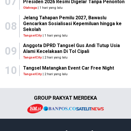
Stabil, Simak Pilihan Termurah
hingga Nominal Tertinggi
Rabu, 17 Juni 2026 |
11:16 WIB
Ekonomi Bisnis
IHSG dan Rupiah Menguat,
Kepercayaan Investor ke Indonesia
Meningkat
Rabu, 17 Juni 2026 |
08:16 WIB
Ekonomi Bisnis
Harga Pangan 15 Juni 2026: Cabai
Rawit Merah Nyaris Sentuh Rp80
Ribu/Kg, Bumbu Dapur dan Minyak
Goreng Masih Tinggi
Senin, 15 Juni 2026 |
13:00 WIB
Ekonomi Bisnis
Rupiah Menguat, Ekonom Prediksi