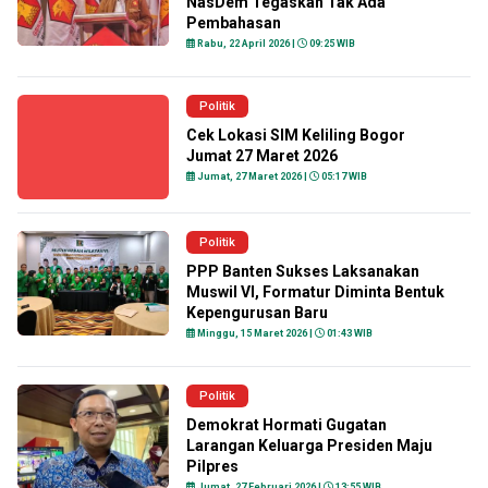
NasDem Tegaskan Tak Ada
Pembahasan
Rabu, 22 April 2026 |
09:25 WIB
Politik
Cek Lokasi SIM Keliling Bogor
Jumat 27 Maret 2026
Jumat, 27 Maret 2026 |
05:17 WIB
Politik
PPP Banten Sukses Laksanakan
Muswil VI, Formatur Diminta Bentuk
Kepengurusan Baru
Minggu, 15 Maret 2026 |
01:43 WIB
Politik
Demokrat Hormati Gugatan
Larangan Keluarga Presiden Maju
Pilpres
Jumat, 27 Februari 2026 |
13:55 WIB