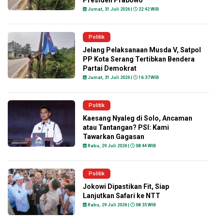
Presiden Prabowo
Jumat, 31 Juli 2026 |
22:42 WIB
Politik
Jelang Pelaksanaan Musda V, Satpol
PP Kota Serang Tertibkan Bendera
Partai Demokrat
Jumat, 31 Juli 2026 |
16:37 WIB
Politik
Kaesang Nyaleg di Solo, Ancaman
atau Tantangan? PSI: Kami
Tawarkan Gagasan
Rabu, 29 Juli 2026 |
08:44 WIB
Politik
Jokowi Dipastikan Fit, Siap
Lanjutkan Safari ke NTT
Rabu, 29 Juli 2026 |
08:35 WIB