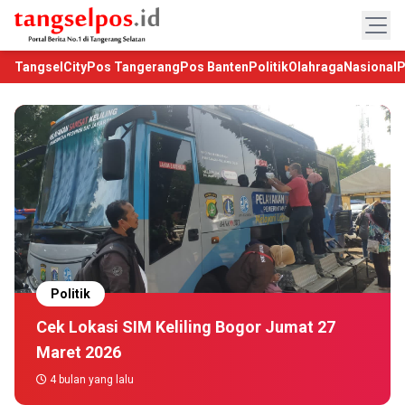
TangselCity
Pos Tangerang
Pos Banten
Politik
Olahraga
Nasional
P
Politik
Cek Lokasi SIM Keliling Bogor Jumat 27
Maret 2026
4 bulan yang lalu