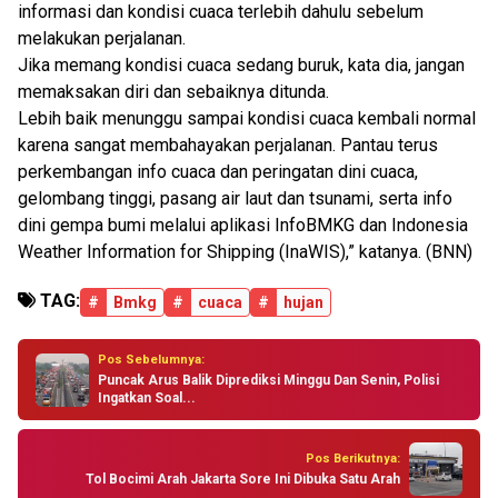
informasi dan kondisi cuaca terlebih dahulu sebelum
melakukan perjalanan.
Jika memang kondisi cuaca sedang buruk, kata dia, jangan
memaksakan diri dan sebaiknya ditunda.
Lebih baik menunggu sampai kondisi cuaca kembali normal
karena sangat membahayakan perjalanan. Pantau terus
perkembangan info cuaca dan peringatan dini cuaca,
gelombang tinggi, pasang air laut dan tsunami, serta info
dini gempa bumi melalui aplikasi InfoBMKG dan Indonesia
Weather Information for Shipping (InaWIS),” katanya. (BNN)
TAG:
#
Bmkg
#
cuaca
#
hujan
Pos Sebelumnya:
Puncak Arus Balik Diprediksi Minggu Dan Senin, Polisi
Ingatkan Soal...
Pos Berikutnya:
Tol Bocimi Arah Jakarta Sore Ini Dibuka Satu Arah