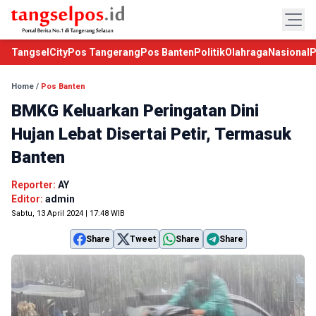
TangselCity
Pos Tangerang
Pos Banten
Politik
Olahraga
Nasional
P
Home
/
Pos Banten
BMKG Keluarkan Peringatan Dini
Hujan Lebat Disertai Petir, Termasuk
Banten
Reporter:
AY
Editor:
admin
Sabtu, 13 April 2024 | 17:48 WIB
Share
Tweet
Share
Share