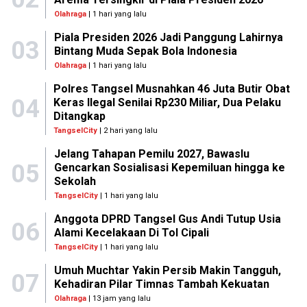
Olahraga
| 1 hari yang lalu
Piala Presiden 2026 Jadi Panggung Lahirnya
03
Bintang Muda Sepak Bola Indonesia
Olahraga
| 1 hari yang lalu
Polres Tangsel Musnahkan 46 Juta Butir Obat
04
Keras Ilegal Senilai Rp230 Miliar, Dua Pelaku
Ditangkap
TangselCity
| 2 hari yang lalu
Jelang Tahapan Pemilu 2027, Bawaslu
05
Gencarkan Sosialisasi Kepemiluan hingga ke
Sekolah
TangselCity
| 1 hari yang lalu
Anggota DPRD Tangsel Gus Andi Tutup Usia
06
Alami Kecelakaan Di Tol Cipali
TangselCity
| 1 hari yang lalu
Umuh Muchtar Yakin Persib Makin Tangguh,
07
Kehadiran Pilar Timnas Tambah Kekuatan
Olahraga
| 13 jam yang lalu