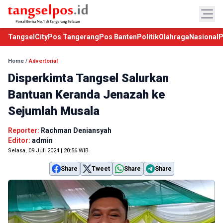
TangselCity
Pos Tangerang
Pos Banten
Politik
Olahraga
Nasional
P
Home
/
Advertorial
Disperkimta Tangsel Salurkan
Bantuan Keranda Jenazah ke
Sejumlah Musala
Reporter:
Rachman Deniansyah
Editor:
admin
Selasa, 09 Juli 2024 | 20:56 WIB
Share
Tweet
Share
Share