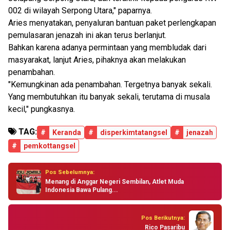
002 di wilayah Serpong Utara," paparnya.
Aries menyatakan, penyaluran bantuan paket perlengkapan
pemulasaran jenazah ini akan terus berlanjut.
Bahkan karena adanya permintaan yang membludak dari
masyarakat, lanjut Aries, pihaknya akan melakukan
penambahan.
"Kemungkinan ada penambahan. Tergetnya banyak sekali.
Yang membutuhkan itu banyak sekali, terutama di musala
kecil," pungkasnya.
TAG:
#
Keranda
#
disperkimtatangsel
#
jenazah
#
pemkottangsel
Pos Sebelumnya:
Menang di Anggar Negeri Sembilan, Atlet Muda
Indonesia Bawa Pulang...
Pos Berikutnya:
Rico Pasaribu