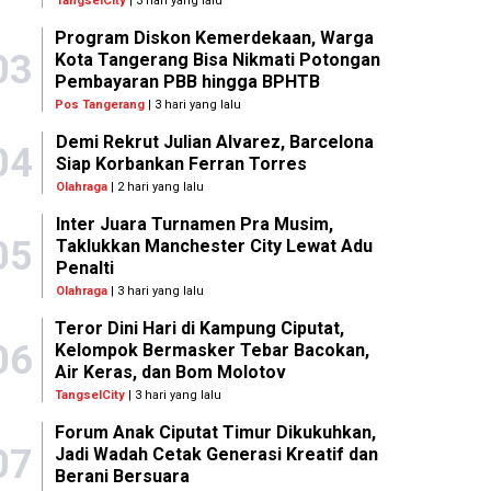
TangselCity
| 3 hari yang lalu
Program Diskon Kemerdekaan, Warga
03
Kota Tangerang Bisa Nikmati Potongan
Pembayaran PBB hingga BPHTB
Pos Tangerang
| 3 hari yang lalu
Demi Rekrut Julian Alvarez, Barcelona
04
Siap Korbankan Ferran Torres
Olahraga
| 2 hari yang lalu
Inter Juara Turnamen Pra Musim,
05
Taklukkan Manchester City Lewat Adu
Penalti
Olahraga
| 3 hari yang lalu
Teror Dini Hari di Kampung Ciputat,
06
Kelompok Bermasker Tebar Bacokan,
Air Keras, dan Bom Molotov
TangselCity
| 3 hari yang lalu
Forum Anak Ciputat Timur Dikukuhkan,
07
Jadi Wadah Cetak Generasi Kreatif dan
Berani Bersuara