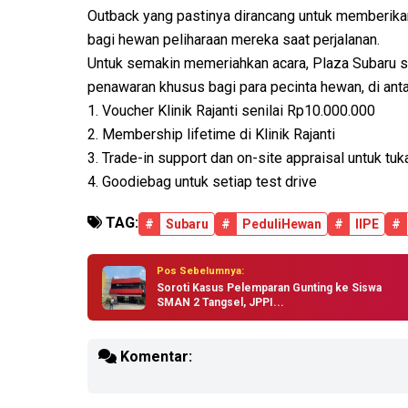
Outback yang pastinya dirancang untuk memberikan
bagi hewan peliharaan mereka saat perjalanan.
Untuk semakin memeriahkan acara, Plaza Subaru s
penawaran khusus bagi para pecinta hewan, di anta
1. Voucher Klinik Rajanti senilai Rp10.000.000
2. Membership lifetime di Klinik Rajanti
3. Trade-in support dan on-site appraisal untuk t
4. Goodiebag untuk setiap test drive
TAG:
#
Subaru
#
PeduliHewan
#
IIPE
#
Pos Sebelumnya:
Soroti Kasus Pelemparan Gunting ke Siswa
SMAN 2 Tangsel, JPPI...
Komentar: