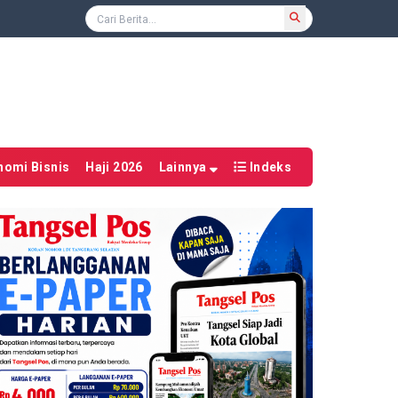
nomi Bisnis
Haji 2026
Lainnya
Indeks