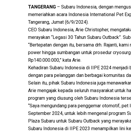
TANGERANG
– Subaru Indonesia, dengan mengusu
memeriahkan acara Indonesia International Pet Exp
Tangerang, Jumat (6/9/2024).
CEO Subaru Indonesia, Arie Christopher, mengatak
merayakan “Legasi 30 Tahun Subaru Outback”. Subar
“Bertepatan dengan itu, bersama drh. Rajanti, kam
power hingga sumbangan untuk prosedur cryosurger
Rp140.000.000,” kata Arie.
Kehadiran Subaru Indonesia di IIPE 2024 menjadi 
dengan para pelanggan dan berbagai komunitas dal
Selain itu, pihak Subaru Indonesia juga menawarka
Arie mengajak kepada seluruh masyarakat untuk had
program yang diusung oleh Subaru Indonesia terse
“Saya mengundang para penggemar otomotif, pet lo
September 2024, untuk lebih mengenal program Su
Plaza Subaru untuk Subaru Outback yang merayakan 
Subaru Indonesia di IIPE 2023 menampilkan lini k