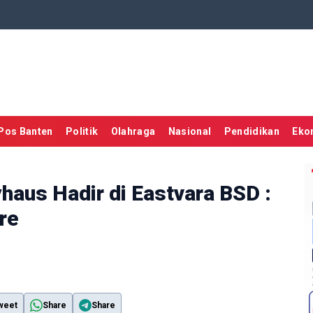
Pos Banten
Politik
Olahraga
Nasional
Pendidikan
Eko
haus Hadir di Eastvara BSD :
re
weet
Share
Share