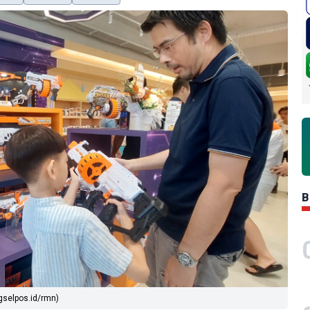
B
gselpos.id/rmn)