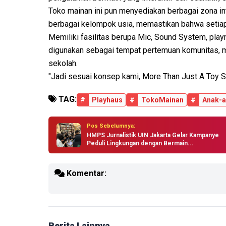
Toko mainan ini pun menyediakan berbagai zona inte
berbagai kelompok usia, memastikan bahwa setia
Memiliki fasilitas berupa Mic, Sound System, playm
digunakan sebagai tempat pertemuan komunitas, me
sekolah.
"Jadi sesuai konsep kami, More Than Just A Toy S
TAG:
#
Playhaus
#
TokoMainan
#
Anak-
Pos Sebelumnya:
HMPS Jurnalistik UIN Jakarta Gelar Kampanye
Peduli Lingkungan dengan Bermain...
Komentar:
Berita Lainnya