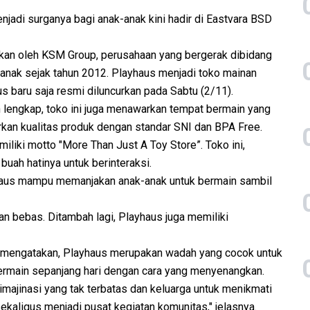
njadi surganya bagi anak-anak kini hadir di Eastvara BSD
irkan oleh KSM Group, perusahaan yang bergerak dibidang
n anak sejak tahun 2012. Playhaus menjadi toko mainan
 baru saja resmi diluncurkan pada Sabtu (2/11).
n lengkap, toko ini juga menawarkan tempat bermain yang
arkan kualitas produk dengan standar SNI dan BPA Free.
liki motto "More Than Just A Toy Store”. Toko ini,
uah hatinya untuk berinteraksi.
yhaus mampu memanjakan anak-anak untuk bermain sambil
n bebas. Ditambah lagi, Playhaus juga memiliki
ta mengatakan, Playhaus merupakan wadah yang cocok untuk
ermain sepanjang hari dengan cara yang menyenangkan.
imajinasi yang tak terbatas dan keluarga untuk menikmati
ekaligus menjadi pusat kegiatan komunitas," jelasnya.