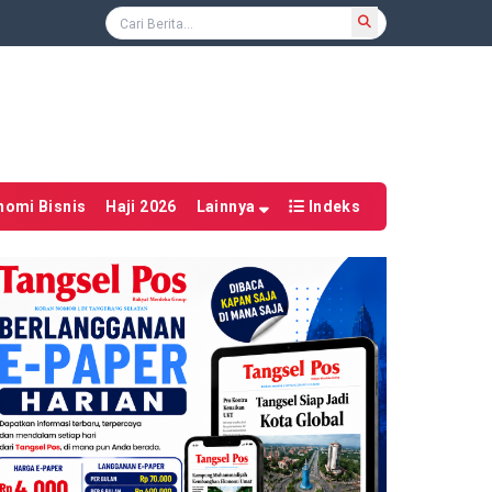
nomi Bisnis
Haji 2026
Lainnya
Indeks