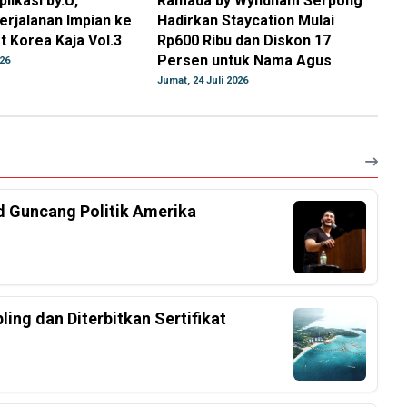
plikasi by.U,
Ramada by Wyndham Serpong
erjalanan Impian ke
Hadirkan Staycation Mulai
 Korea Kaja Vol.3
Rp600 Ribu dan Diskon 17
Persen untuk Nama Agus
026
Jumat, 24 Juli 2026
d Guncang Politik Amerika
ing dan Diterbitkan Sertifikat