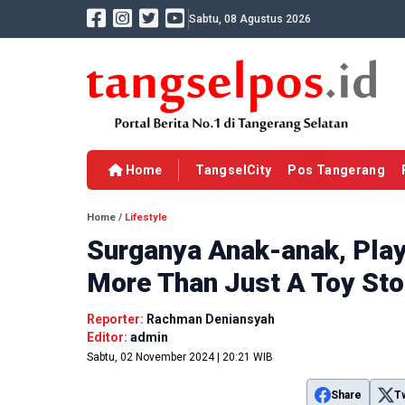
Sabtu, 08 Agustus 2026
Home
TangselCity
Pos Tangerang
Home
/
Lifestyle
Surganya Anak-anak, Play
More Than Just A Toy Sto
Reporter:
Rachman Deniansyah
Editor:
admin
Sabtu, 02 November 2024 | 20:21 WIB
Share
T