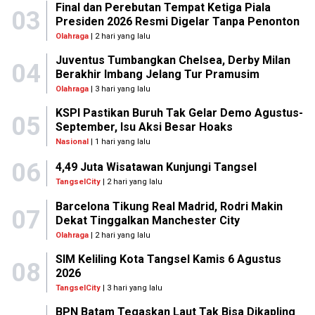
Final dan Perebutan Tempat Ketiga Piala
03
Presiden 2026 Resmi Digelar Tanpa Penonton
Olahraga
| 2 hari yang lalu
Juventus Tumbangkan Chelsea, Derby Milan
04
Berakhir Imbang Jelang Tur Pramusim
Olahraga
| 3 hari yang lalu
KSPI Pastikan Buruh Tak Gelar Demo Agustus-
05
September, Isu Aksi Besar Hoaks
Nasional
| 1 hari yang lalu
06
4,49 Juta Wisatawan Kunjungi Tangsel
TangselCity
| 2 hari yang lalu
Barcelona Tikung Real Madrid, Rodri Makin
07
Dekat Tinggalkan Manchester City
Olahraga
| 2 hari yang lalu
SIM Keliling Kota Tangsel Kamis 6 Agustus
08
2026
TangselCity
| 3 hari yang lalu
BPN Batam Tegaskan Laut Tak Bisa Dikapling