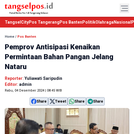
TangselCity
Pos Tangerang
Pos Banten
Politik
Olahraga
Nasional
P
Home
/
Pos Banten
Pemprov Antisipasi Kenaikan
Permintaan Bahan Pangan Jelang
Nataru
Reporter:
Yuliawati Saripudin
Editor:
admin
Rabu, 04 Desember 2024 | 08:45 WIB
Share
Tweet
Share
Share