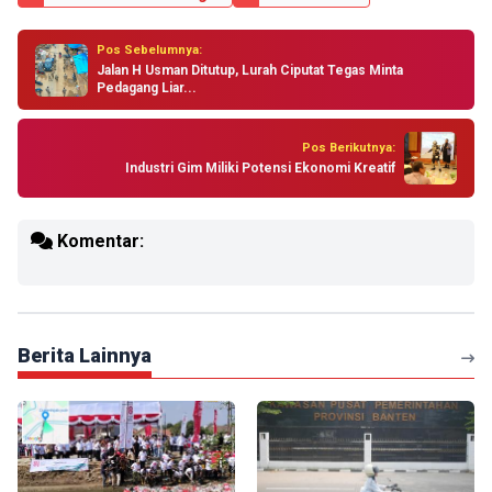
Pos Sebelumnya:
Jalan H Usman Ditutup, Lurah Ciputat Tegas Minta
Pedagang Liar...
Pos Berikutnya:
Industri Gim Miliki Potensi Ekonomi Kreatif
Komentar:
Berita Lainnya