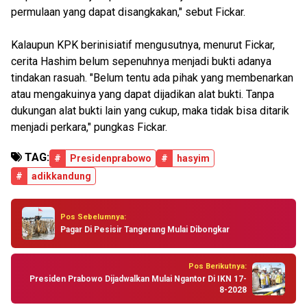
permulaan yang dapat disangkakan," sebut Fickar.
Kalaupun KPK berinisiatif mengusutnya, menurut Fickar,
cerita Hashim belum sepenuhnya menjadi bukti adanya
tindakan rasuah. "Belum tentu ada pihak yang membenarkan
atau mengakuinya yang dapat dijadikan alat bukti. Tanpa
dukungan alat bukti lain yang cukup, maka tidak bisa ditarik
menjadi perkara," pungkas Fickar.
TAG:
#
Presidenprabowo
#
hasyim
#
adikkandung
Pos Sebelumnya:
Pagar Di Pesisir Tangerang Mulai Dibongkar
Pos Berikutnya:
Presiden Prabowo Dijadwalkan Mulai Ngantor Di IKN 17-
8-2028