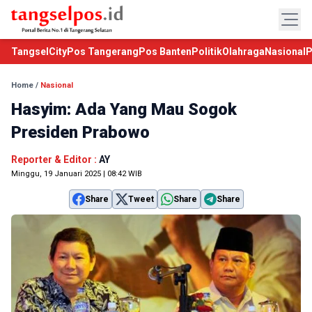
TangselCity
Pos Tangerang
Pos Banten
Politik
Olahraga
Nasional
P
Home
/
Nasional
Hasyim: Ada Yang Mau Sogok
Presiden Prabowo
Reporter & Editor :
AY
Minggu, 19 Januari 2025 | 08:42 WIB
Share
Tweet
Share
Share