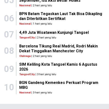
05
September, Isu Aksi Besar Hoaks
Nasional
| 2 hari yang lalu
BPN Batam Tegaskan Laut Tak Bisa Dikapling
06
dan Diterbitkan Sertifikat
Nasional
| 1 hari yang lalu
07
4,49 Juta Wisatawan Kunjungi Tangsel
TangselCity
| 2 hari yang lalu
Barcelona Tikung Real Madrid, Rodri Makin
08
Dekat Tinggalkan Manchester City
Olahraga
| 2 hari yang lalu
SIM Keliling Kota Tangsel Kamis 6 Agustus
09
2026
TangselCity
| 3 hari yang lalu
BGN Gandeng Kemenkes Perkuat Program
10
MBG
Nasional
| 3 hari yang lalu