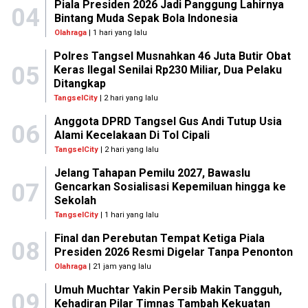
Piala Presiden 2026 Jadi Panggung Lahirnya
04
Bintang Muda Sepak Bola Indonesia
Olahraga
| 1 hari yang lalu
Polres Tangsel Musnahkan 46 Juta Butir Obat
05
Keras Ilegal Senilai Rp230 Miliar, Dua Pelaku
Ditangkap
TangselCity
| 2 hari yang lalu
Anggota DPRD Tangsel Gus Andi Tutup Usia
06
Alami Kecelakaan Di Tol Cipali
TangselCity
| 2 hari yang lalu
Jelang Tahapan Pemilu 2027, Bawaslu
07
Gencarkan Sosialisasi Kepemiluan hingga ke
Sekolah
TangselCity
| 1 hari yang lalu
Final dan Perebutan Tempat Ketiga Piala
08
Presiden 2026 Resmi Digelar Tanpa Penonton
Olahraga
| 21 jam yang lalu
Umuh Muchtar Yakin Persib Makin Tangguh,
09
Kehadiran Pilar Timnas Tambah Kekuatan