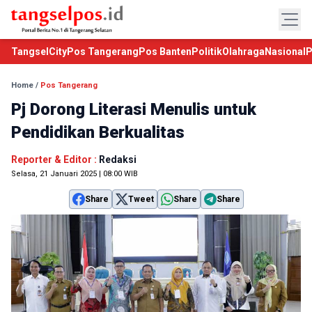
TangselCity
Pos Tangerang
Pos Banten
Politik
Olahraga
Nasional
P
Home
/
Pos Tangerang
Pj Dorong Literasi Menulis untuk
Pendidikan Berkualitas
Reporter & Editor :
Redaksi
Selasa, 21 Januari 2025 | 08:00 WIB
Share
Tweet
Share
Share