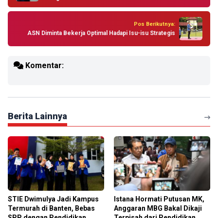
Pos Berikutnya:
ASN Diminta Bekerja Optimal Hadapi Isu-isu Strategis
Komentar:
Berita Lainnya
STIE Dwimulya Jadi Kampus
Istana Hormati Putusan MK,
Termurah di Banten, Bebas
Anggaran MBG Bakal Dikaji
SPP dengan Pendidikan
Terpisah dari Pendidikan