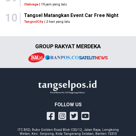
Olahraga
| 19 jam yang lalu
10
Tangsel Matangkan Event Car Free Night
TangselCity
| 2 hari yang lalu
GROUP RAKYAT MERDEKA
FOLLOW US
ITC BSD, Ruko Golden Road Blok C32/12, Jalan Raya, Lengkong
Wetan, Kec. Serpong, Kota Tangerang Selatan, Banten 15310