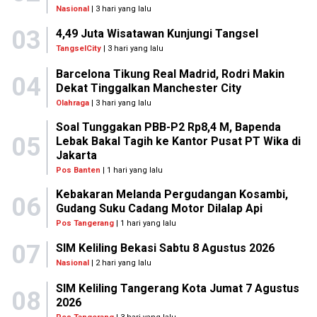
Nasional
| 3 hari yang lalu
03
4,49 Juta Wisatawan Kunjungi Tangsel
TangselCity
| 3 hari yang lalu
Barcelona Tikung Real Madrid, Rodri Makin
04
Dekat Tinggalkan Manchester City
Olahraga
| 3 hari yang lalu
Soal Tunggakan PBB-P2 Rp8,4 M, Bapenda
05
Lebak Bakal Tagih ke Kantor Pusat PT Wika di
Jakarta
Pos Banten
| 1 hari yang lalu
Kebakaran Melanda Pergudangan Kosambi,
06
Gudang Suku Cadang Motor Dilalap Api
Pos Tangerang
| 1 hari yang lalu
07
SIM Keliling Bekasi Sabtu 8 Agustus 2026
Nasional
| 2 hari yang lalu
SIM Keliling Tangerang Kota Jumat 7 Agustus
08
2026