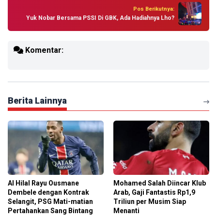
Pos Berikutnya:
Yuk Nobar Bersama PSSI Di GBK, Ada Hadiahnya Lho?
Komentar:
Berita Lainnya
Al Hilal Rayu Ousmane
Mohamed Salah Diincar Klub
Dembele dengan Kontrak
Arab, Gaji Fantastis Rp1,9
Selangit, PSG Mati-matian
Triliun per Musim Siap
Pertahankan Sang Bintang
Menanti