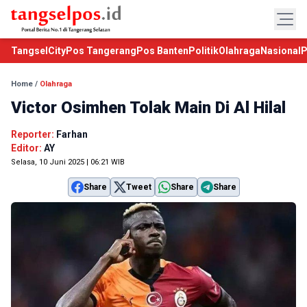
TangselCity
Pos Tangerang
Pos Banten
Politik
Olahraga
Nasional
P
Home
/
Olahraga
Victor Osimhen Tolak Main Di Al Hilal
Reporter:
Farhan
Editor:
AY
Selasa, 10 Juni 2025 | 06:21 WIB
Share
Tweet
Share
Share