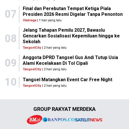
Final dan Perebutan Tempat Ketiga Piala
07
Presiden 2026 Resmi Digelar Tanpa Penonton
Olahraga
| 1 hari yang lalu
Jelang Tahapan Pemilu 2027, Bawaslu
08
Gencarkan Sosialisasi Kepemiluan hingga ke
Sekolah
TangselCity
| 2 hari yang lalu
Anggota DPRD Tangsel Gus Andi Tutup Usia
09
Alami Kecelakaan Di Tol Cipali
TangselCity
| 2 hari yang lalu
10
Tangsel Matangkan Event Car Free Night
TangselCity
| 2 hari yang lalu
GROUP RAKYAT MERDEKA