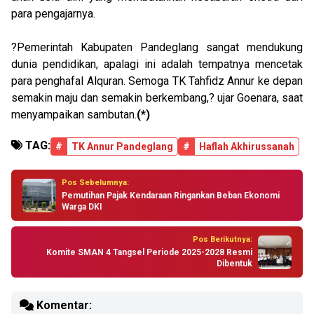
para pengajarnya.
?Pemerintah Kabupaten Pandeglang sangat mendukung
dunia pendidikan, apalagi ini adalah tempatnya mencetak
para penghafal Alquran. Semoga TK Tahfidz Annur ke depan
semakin maju dan semakin berkembang,? ujar Goenara, saat
menyampaikan sambutan.
(*)
TAG:
#
TK Annur Pandeglang
#
Haflah Akhirussanah
Pos Sebelumnya:
Pemutihan Pajak Kendaraan Ringankan Beban Ekonomi
Warga DKI
Pos Berikutnya:
Komite SMAN 4 Tangsel Periode 2025-2028 Resmi
Dibentuk
Komentar: