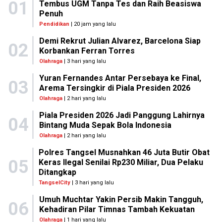
01
Tembus UGM Tanpa Tes dan Raih Beasiswa
Penuh
Pendidikan
| 20 jam yang lalu
Demi Rekrut Julian Alvarez, Barcelona Siap
02
Korbankan Ferran Torres
Olahraga
| 3 hari yang lalu
Yuran Fernandes Antar Persebaya ke Final,
03
Arema Tersingkir di Piala Presiden 2026
Olahraga
| 2 hari yang lalu
Piala Presiden 2026 Jadi Panggung Lahirnya
04
Bintang Muda Sepak Bola Indonesia
Olahraga
| 2 hari yang lalu
Polres Tangsel Musnahkan 46 Juta Butir Obat
05
Keras Ilegal Senilai Rp230 Miliar, Dua Pelaku
Ditangkap
TangselCity
| 3 hari yang lalu
Umuh Muchtar Yakin Persib Makin Tangguh,
06
Kehadiran Pilar Timnas Tambah Kekuatan
Olahraga
| 1 hari yang lalu