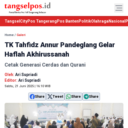
TangselCity
Pos Tangerang
Pos Banten
Politik
Olahraga
Nasional
P
Home
/
Galeri
TK Tahfidz Annur Pandeglang Gelar
Haflah Akhirussanah
Cetak Generasi Cerdas dan Qurani
Oleh:
Ari Supriadi
Editor:
Ari Supriadi
Sabtu, 21 Juni 2025 | 16:10 WIB
Share
Tweet
Share
Share