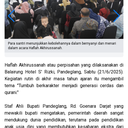
kkan kebolehannya dalam bernyanyi dan menari
Syahira Najibah Benazir, s
Akhirussanah.
Pandeglang, saat menerima
Akhirussanah.
Haflah Akhirussanah atau perpisahan yang dilaksanakan di
Balairung Hotel S' Rizki, Pandeglang, Sabtu (21/6/2025).
Kegiatan rutin di akhir masa tahun ajaran itu mengambil
tema "Tumbuh berkarakter menjadi generasi cerdas dan
qurani."
Staf Ahli Bupati Pandeglang, Rd. Goenara Darjat yang
mewakili bupati mengatakan, pemerintah daerah sangat
mendukung dunia pendidikan, terutama pada pendidikan
anak usia dini yang membutuhkan kesabaran ekstra dari