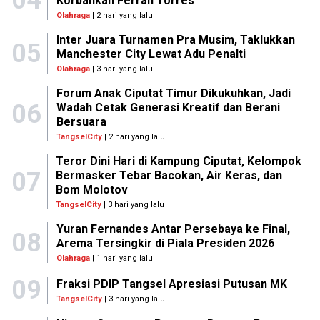
Korbankan Ferran Torres
Olahraga
| 2 hari yang lalu
Inter Juara Turnamen Pra Musim, Taklukkan
05
Manchester City Lewat Adu Penalti
Olahraga
| 3 hari yang lalu
Forum Anak Ciputat Timur Dikukuhkan, Jadi
06
Wadah Cetak Generasi Kreatif dan Berani
Bersuara
TangselCity
| 2 hari yang lalu
Teror Dini Hari di Kampung Ciputat, Kelompok
07
Bermasker Tebar Bacokan, Air Keras, dan
Bom Molotov
TangselCity
| 3 hari yang lalu
Yuran Fernandes Antar Persebaya ke Final,
08
Arema Tersingkir di Piala Presiden 2026
Olahraga
| 1 hari yang lalu
09
Fraksi PDIP Tangsel Apresiasi Putusan MK
TangselCity
| 3 hari yang lalu