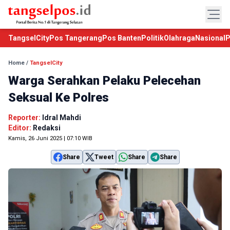
TangselCity
Pos Tangerang
Pos Banten
Politik
Olahraga
Nasional
P
Home
/
TangselCity
Warga Serahkan Pelaku Pelecehan
Seksual Ke Polres
Reporter:
Idral Mahdi
Editor:
Redaksi
Kamis, 26 Juni 2025 | 07:10 WIB
Share
Tweet
Share
Share