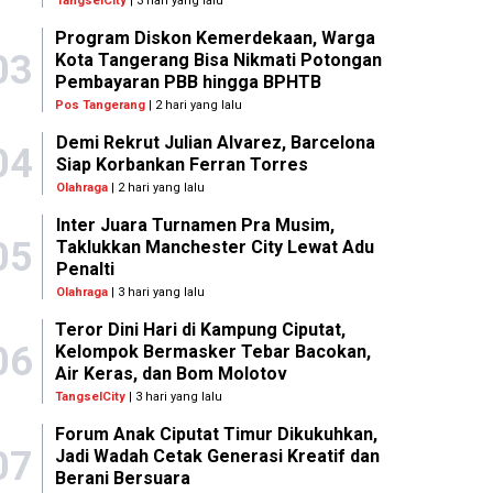
TangselCity
| 3 hari yang lalu
Program Diskon Kemerdekaan, Warga
03
Kota Tangerang Bisa Nikmati Potongan
Pembayaran PBB hingga BPHTB
Pos Tangerang
| 2 hari yang lalu
Demi Rekrut Julian Alvarez, Barcelona
04
Siap Korbankan Ferran Torres
Olahraga
| 2 hari yang lalu
Inter Juara Turnamen Pra Musim,
05
Taklukkan Manchester City Lewat Adu
Penalti
Olahraga
| 3 hari yang lalu
Teror Dini Hari di Kampung Ciputat,
06
Kelompok Bermasker Tebar Bacokan,
Air Keras, dan Bom Molotov
TangselCity
| 3 hari yang lalu
Forum Anak Ciputat Timur Dikukuhkan,
07
Jadi Wadah Cetak Generasi Kreatif dan
Berani Bersuara