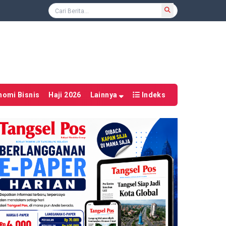
nomi Bisnis
Haji 2026
Lainnya
Indeks