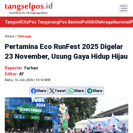
TangselCity
Pos Tangerang
Pos Banten
Politik
Olahraga
Nasional
P
Home
/
Olahraga
Pertamina Eco RunFest 2025 Digelar
23 November, Usung Gaya Hidup Hijau
Reporter:
Farhan
Editor:
AY
Rabu, 16 Juli 2025 | 10:14 WIB
Share
Tweet
Share
Share