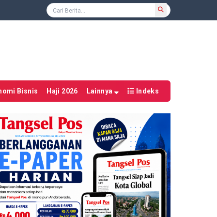
nomi Bisnis
Haji 2026
Lainnya
Indeks