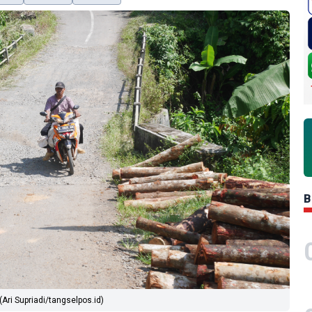
B
Ari Supriadi/tangselpos.id)