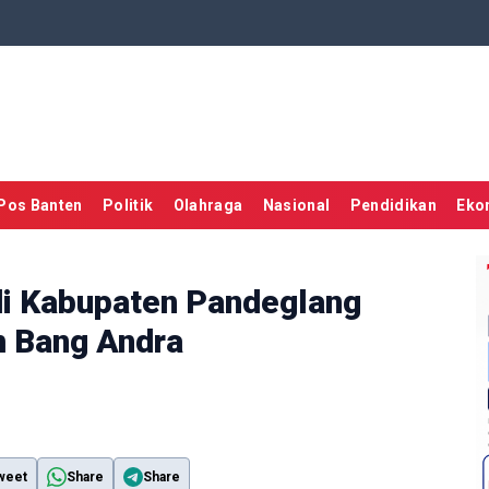
Pos Banten
Politik
Olahraga
Nasional
Pendidikan
Eko
di Kabupaten Pandeglang
m Bang Andra
weet
Share
Share