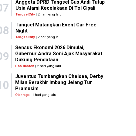
Anggota DPRD Tangsel Gus Andi Tutup
07
Usia Alami Kecelakaan Di Tol Cipali
TangselCity
| 2 hari yang lalu
Tangsel Matangkan Event Car Free
08
Night
TangselCity
| 2 hari yang lalu
Sensus Ekonomi 2026 Dimulai,
09
Gubernur Andra Soni Ajak Masyarakat
Dukung Pendataan
Pos Banten
| 2 hari yang lalu
Juventus Tumbangkan Chelsea, Derby
10
Milan Berakhir Imbang Jelang Tur
Pramusim
Olahraga
| 1 hari yang lalu