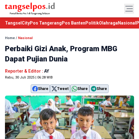
TangselCity
Pos Tangerang
Pos Banten
Politik
Olahraga
Nasional
P
Home
/
Nasional
Perbaiki Gizi Anak, Program MBG
Dapat Pujian Dunia
Reporter & Editor :
AY
Rabu, 30 Juli 2025 | 06:28 WIB
Share
Tweet
Share
Share