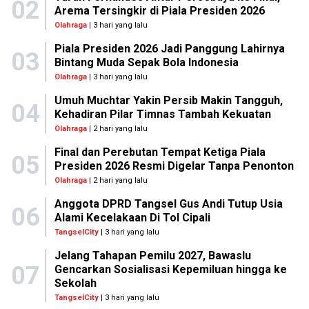
02
Arema Tersingkir di Piala Presiden 2026
Olahraga
| 3 hari yang lalu
Piala Presiden 2026 Jadi Panggung Lahirnya
03
Bintang Muda Sepak Bola Indonesia
Olahraga
| 3 hari yang lalu
Umuh Muchtar Yakin Persib Makin Tangguh,
04
Kehadiran Pilar Timnas Tambah Kekuatan
Olahraga
| 2 hari yang lalu
Final dan Perebutan Tempat Ketiga Piala
05
Presiden 2026 Resmi Digelar Tanpa Penonton
Olahraga
| 2 hari yang lalu
Anggota DPRD Tangsel Gus Andi Tutup Usia
06
Alami Kecelakaan Di Tol Cipali
TangselCity
| 3 hari yang lalu
Jelang Tahapan Pemilu 2027, Bawaslu
07
Gencarkan Sosialisasi Kepemiluan hingga ke
Sekolah
TangselCity
| 3 hari yang lalu