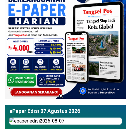
ePaper Edisi 07 Agustus 2026