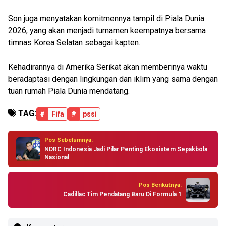
Son juga menyatakan komitmennya tampil di Piala Dunia
2026, yang akan menjadi turnamen keempatnya bersama
timnas Korea Selatan sebagai kapten.
Kehadirannya di Amerika Serikat akan memberinya waktu
beradaptasi dengan lingkungan dan iklim yang sama dengan
tuan rumah Piala Dunia mendatang.
TAG:
#
Fifa
#
pssi
Pos Sebelumnya:
NDRC Indonesia Jadi Pilar Penting Ekosistem Sepakbola
Nasional
Pos Berikutnya:
Cadillac Tim Pendatang Baru Di Formula 1