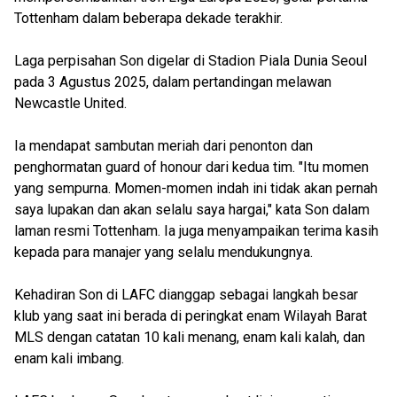
Tottenham dalam beberapa dekade terakhir.
Laga perpisahan Son digelar di Stadion Piala Dunia Seoul
pada 3 Agustus 2025, dalam pertandingan melawan
Newcastle United.
Ia mendapat sambutan meriah dari penonton dan
penghormatan guard of honour dari kedua tim. "Itu momen
yang sempurna. Momen-momen indah ini tidak akan pernah
saya lupakan dan akan selalu saya hargai," kata Son dalam
laman resmi Tottenham. Ia juga menyampaikan terima kasih
kepada para manajer yang selalu mendukungnya.
Kehadiran Son di LAFC dianggap sebagai langkah besar
klub yang saat ini berada di peringkat enam Wilayah Barat
MLS dengan catatan 10 kali menang, enam kali kalah, dan
enam kali imbang.