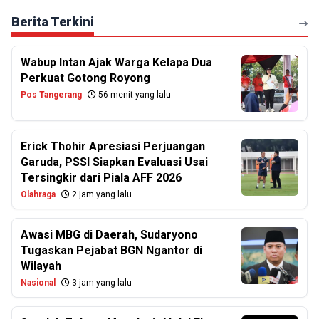
Berita Terkini
Wabup Intan Ajak Warga Kelapa Dua
Perkuat Gotong Royong
Pos Tangerang
56 menit yang lalu
Erick Thohir Apresiasi Perjuangan
Garuda, PSSI Siapkan Evaluasi Usai
Tersingkir dari Piala AFF 2026
Olahraga
2 jam yang lalu
Awasi MBG di Daerah, Sudaryono
Tugaskan Pejabat BGN Ngantor di
Wilayah
Nasional
3 jam yang lalu