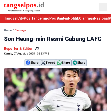
TangselCity
Pos Tangerang
Pos Banten
Politik
Olahraga
Nasional
P
Home
/
Olahraga
Son Heung-min Resmi Gabung LAFC
Reporter & Editor :
AY
Kamis, 07 Agustus 2025 | 06:33 WIB
Share
Tweet
Share
Share