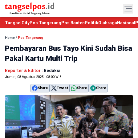
TangselCity
Pos Tangerang
Pos Banten
Politik
Olahraga
Nasional
P
Home
/
Pos Tangerang
Pembayaran Bus Tayo Kini Sudah Bisa
Pakai Kartu Multi Trip
Reporter & Editor :
Redaksi
Jumat, 08 Agustus 2025 | 08:00 WIB
Share
Tweet
Share
Share