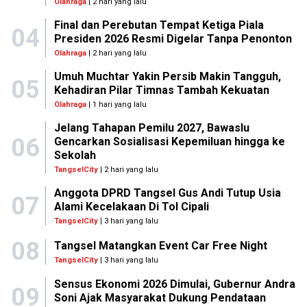
Olahraga
| 2 hari yang lalu
Final dan Perebutan Tempat Ketiga Piala
04
Presiden 2026 Resmi Digelar Tanpa Penonton
Olahraga
| 2 hari yang lalu
Umuh Muchtar Yakin Persib Makin Tangguh,
05
Kehadiran Pilar Timnas Tambah Kekuatan
Olahraga
| 1 hari yang lalu
Jelang Tahapan Pemilu 2027, Bawaslu
06
Gencarkan Sosialisasi Kepemiluan hingga ke
Sekolah
TangselCity
| 2 hari yang lalu
Anggota DPRD Tangsel Gus Andi Tutup Usia
07
Alami Kecelakaan Di Tol Cipali
TangselCity
| 3 hari yang lalu
08
Tangsel Matangkan Event Car Free Night
TangselCity
| 3 hari yang lalu
Sensus Ekonomi 2026 Dimulai, Gubernur Andra
09
Soni Ajak Masyarakat Dukung Pendataan