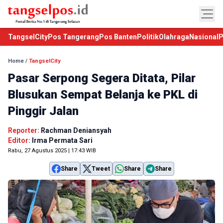
TangselCity
Pos Tangerang
Pos Banten
Politik
Olahraga
Nasional
P
Home
/
TangselCity
Pasar Serpong Segera Ditata, Pilar
Blusukan Sempat Belanja ke PKL di
Pinggir Jalan
Reporter:
Rachman Deniansyah
Editor:
Irma Permata Sari
Rabu, 27 Agustus 2025 | 17:43 WIB
Share
Tweet
Share
Share