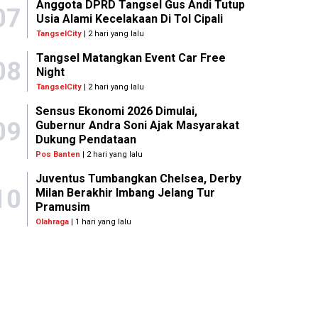
Anggota DPRD Tangsel Gus Andi Tutup
07
Usia Alami Kecelakaan Di Tol Cipali
TangselCity
| 2 hari yang lalu
Tangsel Matangkan Event Car Free
08
Night
TangselCity
| 2 hari yang lalu
Sensus Ekonomi 2026 Dimulai,
09
Gubernur Andra Soni Ajak Masyarakat
Dukung Pendataan
Pos Banten
| 2 hari yang lalu
Juventus Tumbangkan Chelsea, Derby
10
Milan Berakhir Imbang Jelang Tur
Pramusim
Olahraga
| 1 hari yang lalu