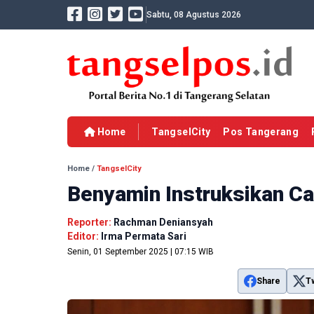
Sabtu, 08 Agustus 2026
Home
TangselCity
Pos Tangerang
Home
/
TangselCity
Benyamin Instruksikan C
Reporter:
Rachman Deniansyah
Editor:
Irma Permata Sari
Senin, 01 September 2025 | 07:15 WIB
Share
T