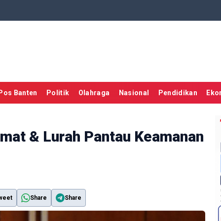
Pos Banten
Politik
Olahraga
Nasional
Pendidikan
Eko
amat & Lurah Pantau Keamanan
weet
Share
Share