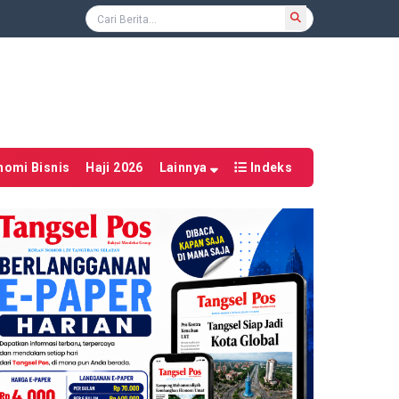
nomi Bisnis
Haji 2026
Lainnya
Indeks