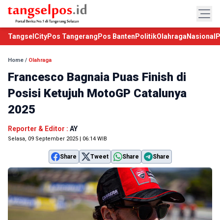
TangselCity
Pos Tangerang
Pos Banten
Politik
Olahraga
Nasional
P
Home
/
Olahraga
Francesco Bagnaia Puas Finish di
Posisi Ketujuh MotoGP Catalunya
2025
Reporter & Editor :
AY
Selasa, 09 September 2025 | 06:14 WIB
Share
Tweet
Share
Share