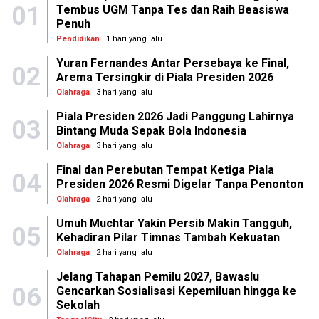
01
Tembus UGM Tanpa Tes dan Raih Beasiswa
Penuh
Pendidikan
| 1 hari yang lalu
Yuran Fernandes Antar Persebaya ke Final,
02
Arema Tersingkir di Piala Presiden 2026
Olahraga
| 3 hari yang lalu
Piala Presiden 2026 Jadi Panggung Lahirnya
03
Bintang Muda Sepak Bola Indonesia
Olahraga
| 3 hari yang lalu
Final dan Perebutan Tempat Ketiga Piala
04
Presiden 2026 Resmi Digelar Tanpa Penonton
Olahraga
| 2 hari yang lalu
Umuh Muchtar Yakin Persib Makin Tangguh,
05
Kehadiran Pilar Timnas Tambah Kekuatan
Olahraga
| 2 hari yang lalu
Jelang Tahapan Pemilu 2027, Bawaslu
06
Gencarkan Sosialisasi Kepemiluan hingga ke
Sekolah