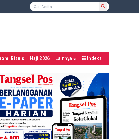
nomi Bisnis
Haji 2026
Lainnya
Indeks