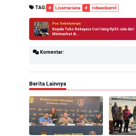
TAG:
#
Lisamariana
#
ridwankamil
Pos Sebelumnya:
Kepala Toko Rekayasa Curi Uang Rp53 Juta dari
Minimarket di...
Komentar:
Berita Lainnya