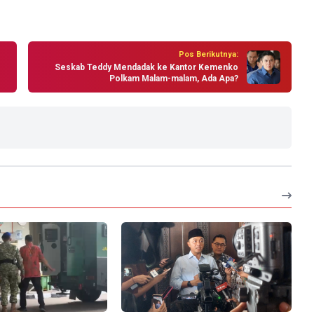
Pos Berikutnya:
Seskab Teddy Mendadak ke Kantor Kemenko
Polkam Malam-malam, Ada Apa?