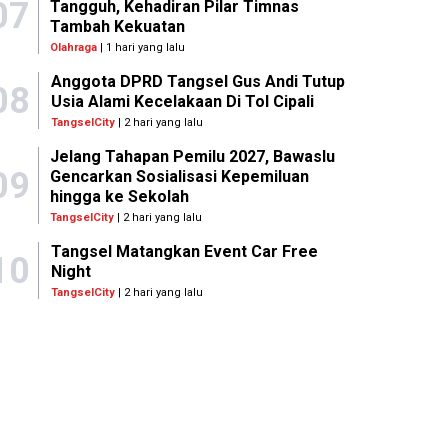
07
Tangguh, Kehadiran Pilar Timnas
Tambah Kekuatan
Olahraga
| 1 hari yang lalu
Anggota DPRD Tangsel Gus Andi Tutup
08
Usia Alami Kecelakaan Di Tol Cipali
TangselCity
| 2 hari yang lalu
Jelang Tahapan Pemilu 2027, Bawaslu
09
Gencarkan Sosialisasi Kepemiluan
hingga ke Sekolah
TangselCity
| 2 hari yang lalu
Tangsel Matangkan Event Car Free
10
Night
TangselCity
| 2 hari yang lalu