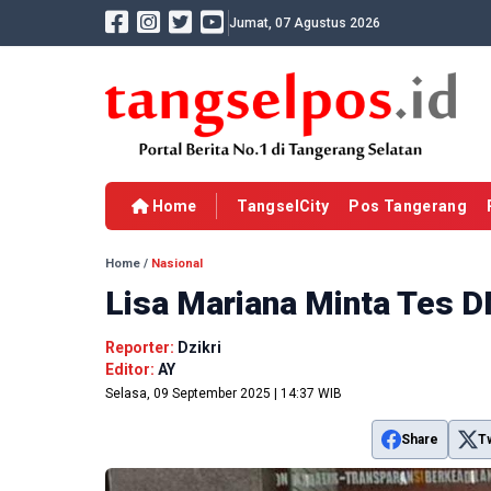
Jumat, 07 Agustus 2026
Home
TangselCity
Pos Tangerang
Home
/
Nasional
Lisa Mariana Minta Tes D
Reporter:
Dzikri
Editor:
AY
Selasa, 09 September 2025 | 14:37 WIB
Share
T