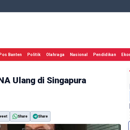
Pos Banten
Politik
Olahraga
Nasional
Pendidikan
Eko
NA Ulang di Singapura
weet
Share
Share