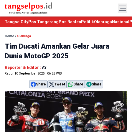
TangselCity
Pos Tangerang
Pos Banten
Politik
Olahraga
Nasional
P
Home
/
Olahraga
Tim Ducati Amankan Gelar Juara
Dunia MotoGP 2025
Reporter & Editor :
AY
Rabu, 10 September 2025 | 06:28 WIB
Share
Tweet
Share
Share