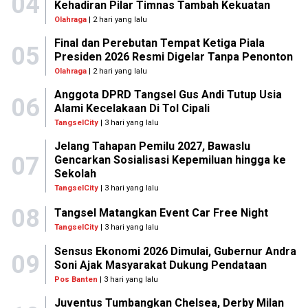
04
Kehadiran Pilar Timnas Tambah Kekuatan
Olahraga
| 2 hari yang lalu
Final dan Perebutan Tempat Ketiga Piala
05
Presiden 2026 Resmi Digelar Tanpa Penonton
Olahraga
| 2 hari yang lalu
Anggota DPRD Tangsel Gus Andi Tutup Usia
06
Alami Kecelakaan Di Tol Cipali
TangselCity
| 3 hari yang lalu
Jelang Tahapan Pemilu 2027, Bawaslu
07
Gencarkan Sosialisasi Kepemiluan hingga ke
Sekolah
TangselCity
| 3 hari yang lalu
08
Tangsel Matangkan Event Car Free Night
TangselCity
| 3 hari yang lalu
Sensus Ekonomi 2026 Dimulai, Gubernur Andra
09
Soni Ajak Masyarakat Dukung Pendataan
Pos Banten
| 3 hari yang lalu
Juventus Tumbangkan Chelsea, Derby Milan