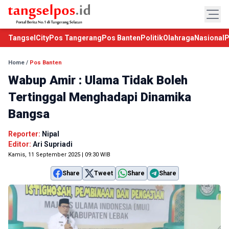
TangselCity
Pos Tangerang
Pos Banten
Politik
Olahraga
Nasional
P
Home
/
Pos Banten
Wabup Amir : Ulama Tidak Boleh
Tertinggal Menghadapi Dinamika
Bangsa
Reporter:
Nipal
Editor:
Ari Supriadi
Kamis, 11 September 2025 | 09:30 WIB
Share
Tweet
Share
Share