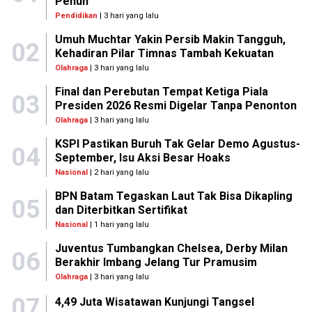
Penuh
Pendidikan
| 3 hari yang lalu
Umuh Muchtar Yakin Persib Makin Tangguh,
02
Kehadiran Pilar Timnas Tambah Kekuatan
Olahraga
| 3 hari yang lalu
Final dan Perebutan Tempat Ketiga Piala
03
Presiden 2026 Resmi Digelar Tanpa Penonton
Olahraga
| 3 hari yang lalu
KSPI Pastikan Buruh Tak Gelar Demo Agustus-
04
September, Isu Aksi Besar Hoaks
Nasional
| 2 hari yang lalu
BPN Batam Tegaskan Laut Tak Bisa Dikapling
05
dan Diterbitkan Sertifikat
Nasional
| 1 hari yang lalu
Juventus Tumbangkan Chelsea, Derby Milan
06
Berakhir Imbang Jelang Tur Pramusim
Olahraga
| 3 hari yang lalu
07
4,49 Juta Wisatawan Kunjungi Tangsel