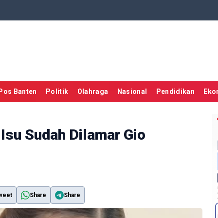
Pos Banten
Politik
Olahraga
Nasional
Pendidikan
Eko
 Isu Sudah Dilamar Gio
weet
Share
Share