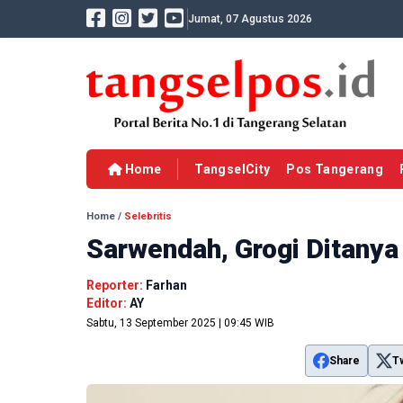
Jumat, 07 Agustus 2026
Home
TangselCity
Pos Tangerang
Home
/
Selebritis
Sarwendah, Grogi Ditanya
Reporter:
Farhan
Editor:
AY
Sabtu, 13 September 2025 | 09:45 WIB
Share
T