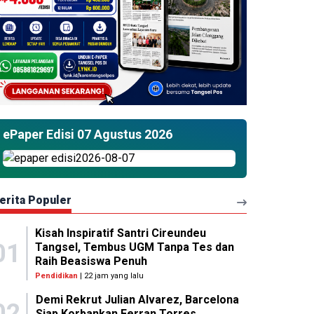
ePaper Edisi 07 Agustus 2026
erita Populer
Kisah Inspiratif Santri Cireundeu
01
Tangsel, Tembus UGM Tanpa Tes dan
Raih Beasiswa Penuh
Pendidikan
| 22 jam yang lalu
Demi Rekrut Julian Alvarez, Barcelona
02
Siap Korbankan Ferran Torres