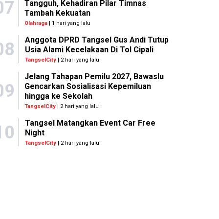
07
Tangguh, Kehadiran Pilar Timnas
Tambah Kekuatan
Olahraga
| 1 hari yang lalu
Anggota DPRD Tangsel Gus Andi Tutup
08
Usia Alami Kecelakaan Di Tol Cipali
TangselCity
| 2 hari yang lalu
Jelang Tahapan Pemilu 2027, Bawaslu
09
Gencarkan Sosialisasi Kepemiluan
hingga ke Sekolah
TangselCity
| 2 hari yang lalu
Tangsel Matangkan Event Car Free
10
Night
TangselCity
| 2 hari yang lalu