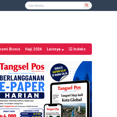
nomi Bisnis
Haji 2026
Lainnya
Indeks