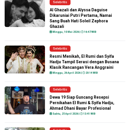
Selebritis
Al Ghazali dan Alyssa Daguise
Dikaruniai Putri Pertama, Namai
Sang Buah Hati Soleil Zephora
Ghazali
Minggu, 10 Mei 2026 |
16:47 WIB
Selebritis
Resmi Menikah, El Rumi dan Syifa
Hadju Tampil Serasi dengan Busana
Klasik Rancangan Vera Anggraini
Minggu, 26 April 2026 |
20:14 WIB
Selebritis
Dewa 19 Siap Guncang Resepsi
Pernikahan El Rumi & Syifa Hadju,
Ahmad Dhani Bayar Profesional
Sabtu, 25 April 2026 |
13:41 WIB