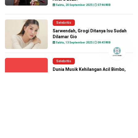
Sabtu, 20 September 2025 |
07:46 WIB
Selebritis
Sarwendah, Grogi Ditanya Isu Sudah
Dilamar Gio
Sabtu, 13 September 2025 |
09:45 WIB
Selebritis
Dunia Musik Kehilangan Acil Bimbo,
Meninggal Dunia Dalam Usia 82
Selasa, 02 September 2025 |
08:42 WIB
Selebritis
Kabar Duka, Mpok Alpa Meninggal
Dunia Pagi Tadi
Jumat, 15 Agustus 2025 |
10:09 WIB