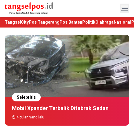
TangselCity
Pos Tangerang
Pos Banten
Politik
Olahraga
Nasional
P
Selebritis
Mobil Xpander Terbalik Ditabrak Sedan
4 bulan yang lalu