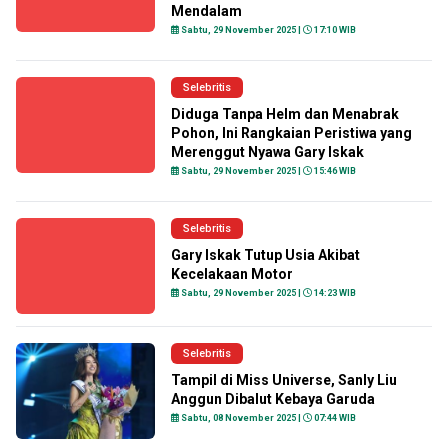
Mendalam
Sabtu, 29 November 2025 |
17:10 WIB
Selebritis
Diduga Tanpa Helm dan Menabrak
Pohon, Ini Rangkaian Peristiwa yang
Merenggut Nyawa Gary Iskak
Sabtu, 29 November 2025 |
15:46 WIB
Selebritis
Gary Iskak Tutup Usia Akibat
Kecelakaan Motor
Sabtu, 29 November 2025 |
14:23 WIB
Selebritis
Tampil di Miss Universe, Sanly Liu
Anggun Dibalut Kebaya Garuda
Sabtu, 08 November 2025 |
07:44 WIB