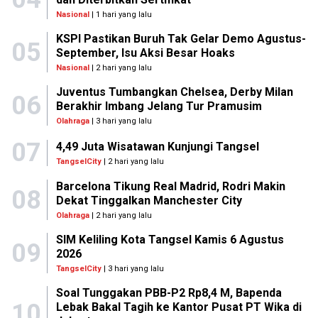
Nasional
| 1 hari yang lalu
KSPI Pastikan Buruh Tak Gelar Demo Agustus-
05
September, Isu Aksi Besar Hoaks
Nasional
| 2 hari yang lalu
Juventus Tumbangkan Chelsea, Derby Milan
06
Berakhir Imbang Jelang Tur Pramusim
Olahraga
| 3 hari yang lalu
07
4,49 Juta Wisatawan Kunjungi Tangsel
TangselCity
| 2 hari yang lalu
Barcelona Tikung Real Madrid, Rodri Makin
08
Dekat Tinggalkan Manchester City
Olahraga
| 2 hari yang lalu
SIM Keliling Kota Tangsel Kamis 6 Agustus
09
2026
TangselCity
| 3 hari yang lalu
Soal Tunggakan PBB-P2 Rp8,4 M, Bapenda
10
Lebak Bakal Tagih ke Kantor Pusat PT Wika di