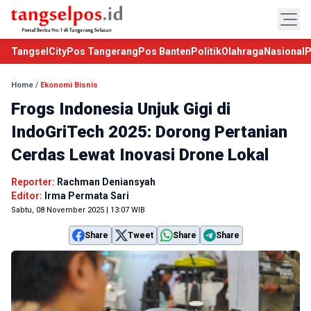
TangselCity
Pos Tangerang
Pos Banten
Politik
Olahraga
Nasional
P
Home
/
Ekonomi Bisnis
Frogs Indonesia Unjuk Gigi di
IndoGriTech 2025: Dorong Pertanian
Cerdas Lewat Inovasi Drone Lokal
Reporter:
Rachman Deniansyah
Editor:
Irma Permata Sari
Sabtu, 08 November 2025 | 13:07 WIB
Share
Tweet
Share
Share