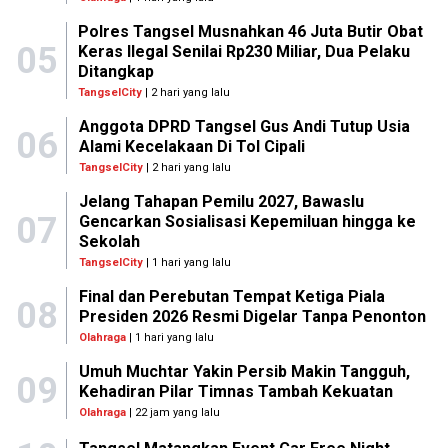
Polres Tangsel Musnahkan 46 Juta Butir Obat
05
Keras Ilegal Senilai Rp230 Miliar, Dua Pelaku
Ditangkap
TangselCity
| 2 hari yang lalu
Anggota DPRD Tangsel Gus Andi Tutup Usia
06
Alami Kecelakaan Di Tol Cipali
TangselCity
| 2 hari yang lalu
Jelang Tahapan Pemilu 2027, Bawaslu
07
Gencarkan Sosialisasi Kepemiluan hingga ke
Sekolah
TangselCity
| 1 hari yang lalu
Final dan Perebutan Tempat Ketiga Piala
08
Presiden 2026 Resmi Digelar Tanpa Penonton
Olahraga
| 1 hari yang lalu
Umuh Muchtar Yakin Persib Makin Tangguh,
09
Kehadiran Pilar Timnas Tambah Kekuatan
Olahraga
| 22 jam yang lalu