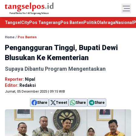
TangselCity
Pos Tangerang
Pos Banten
Politik
Olahraga
Nasional
P
Home
/
Pos Banten
Pengangguran Tinggi, Bupati Dewi
Blusukan Ke Kementerian
Supaya Dibantu Program Mengentaskan
Reporter:
Nipal
Editor:
Redaksi
Jumat, 05 Desember 2025 | 09:15 WIB
Share
Tweet
Share
Share