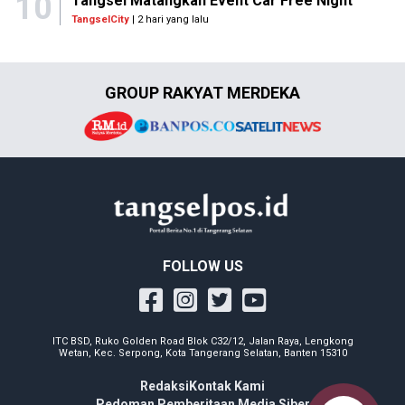
10
Tangsel Matangkan Event Car Free Night
TangselCity
| 2 hari yang lalu
GROUP RAKYAT MERDEKA
FOLLOW US
ITC BSD, Ruko Golden Road Blok C32/12, Jalan Raya, Lengkong
Wetan, Kec. Serpong, Kota Tangerang Selatan, Banten 15310
Redaksi
Kontak Kami
Pedoman Pemberitaan Media Siber