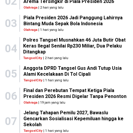
02
Arema Tersingkir di Piala Presiden 2026
Olahraga
| 2 hari yang lalu
Piala Presiden 2026 Jadi Panggung Lahirnya
03
Bintang Muda Sepak Bola Indonesia
Olahraga
| 1 hari yang lalu
Polres Tangsel Musnahkan 46 Juta Butir Obat
04
Keras Ilegal Senilai Rp230 Miliar, Dua Pelaku
Ditangkap
TangselCity
| 2 hari yang lalu
Anggota DPRD Tangsel Gus Andi Tutup Usia
05
Alami Kecelakaan Di Tol Cipali
TangselCity
| 1 hari yang lalu
Final dan Perebutan Tempat Ketiga Piala
06
Presiden 2026 Resmi Digelar Tanpa Penonton
Olahraga
| 19 jam yang lalu
Jelang Tahapan Pemilu 2027, Bawaslu
07
Gencarkan Sosialisasi Kepemiluan hingga ke
Sekolah
TangselCity
| 1 hari yang lalu