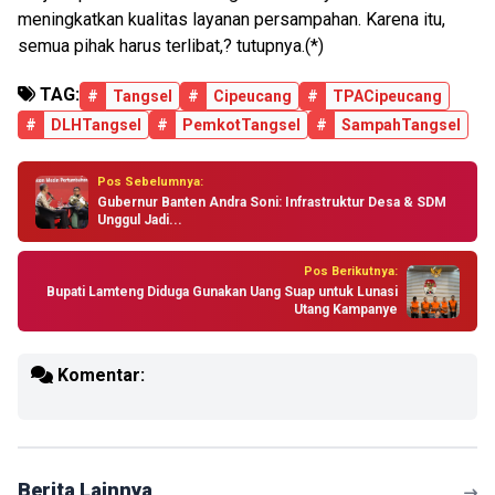
meningkatkan kualitas layanan persampahan. Karena itu,
semua pihak harus terlibat,? tutupnya.(*)
TAG:
#
Tangsel
#
Cipeucang
#
TPACipeucang
#
DLHTangsel
#
PemkotTangsel
#
SampahTangsel
Pos Sebelumnya:
Gubernur Banten Andra Soni: Infrastruktur Desa & SDM
Unggul Jadi...
Pos Berikutnya:
Bupati Lamteng Diduga Gunakan Uang Suap untuk Lunasi
Utang Kampanye
Komentar:
Berita Lainnya