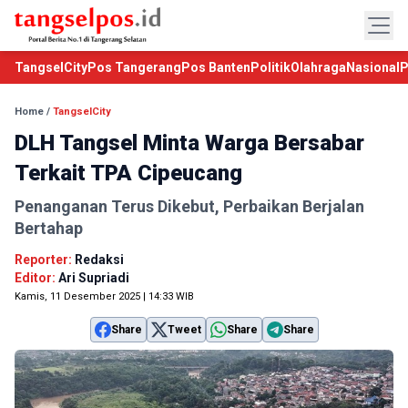
TangselCity
Pos Tangerang
Pos Banten
Politik
Olahraga
Nasional
P
Home
/
TangselCity
DLH Tangsel Minta Warga Bersabar
Terkait TPA Cipeucang
Penanganan Terus Dikebut, Perbaikan Berjalan
Bertahap
Reporter:
Redaksi
Editor:
Ari Supriadi
Kamis, 11 Desember 2025 | 14:33 WIB
Share
Tweet
Share
Share