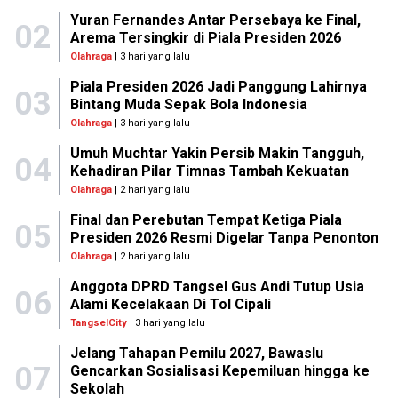
Yuran Fernandes Antar Persebaya ke Final,
02
Arema Tersingkir di Piala Presiden 2026
Olahraga
| 3 hari yang lalu
Piala Presiden 2026 Jadi Panggung Lahirnya
03
Bintang Muda Sepak Bola Indonesia
Olahraga
| 3 hari yang lalu
Umuh Muchtar Yakin Persib Makin Tangguh,
04
Kehadiran Pilar Timnas Tambah Kekuatan
Olahraga
| 2 hari yang lalu
Final dan Perebutan Tempat Ketiga Piala
05
Presiden 2026 Resmi Digelar Tanpa Penonton
Olahraga
| 2 hari yang lalu
Anggota DPRD Tangsel Gus Andi Tutup Usia
06
Alami Kecelakaan Di Tol Cipali
TangselCity
| 3 hari yang lalu
Jelang Tahapan Pemilu 2027, Bawaslu
07
Gencarkan Sosialisasi Kepemiluan hingga ke
Sekolah