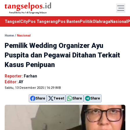
TangselCity
Pos Tangerang
Pos Banten
Politik
Olahraga
Nasional
P
Home
/
Nasional
Pemilik Wedding Organizer Ayu
Puspita dan Pegawai Ditahan Terkait
Kasus Penipuan
Reporter:
Farhan
Editor:
AY
Sabtu, 13 Desember 2025 | 16:29 WIB
Share
Tweet
Share
Share