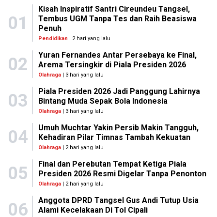
Kisah Inspiratif Santri Cireundeu Tangsel,
01
Tembus UGM Tanpa Tes dan Raih Beasiswa
Penuh
Pendidikan
| 2 hari yang lalu
Yuran Fernandes Antar Persebaya ke Final,
02
Arema Tersingkir di Piala Presiden 2026
Olahraga
| 3 hari yang lalu
Piala Presiden 2026 Jadi Panggung Lahirnya
03
Bintang Muda Sepak Bola Indonesia
Olahraga
| 3 hari yang lalu
Umuh Muchtar Yakin Persib Makin Tangguh,
04
Kehadiran Pilar Timnas Tambah Kekuatan
Olahraga
| 2 hari yang lalu
Final dan Perebutan Tempat Ketiga Piala
05
Presiden 2026 Resmi Digelar Tanpa Penonton
Olahraga
| 2 hari yang lalu
Anggota DPRD Tangsel Gus Andi Tutup Usia
06
Alami Kecelakaan Di Tol Cipali