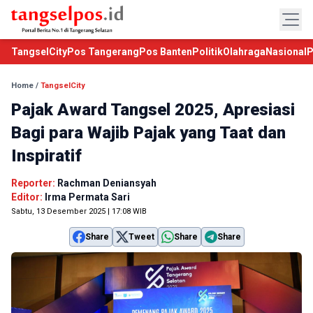
TangselCity
Pos Tangerang
Pos Banten
Politik
Olahraga
Nasional
P
Home
/
TangselCity
Pajak Award Tangsel 2025, Apresiasi
Bagi para Wajib Pajak yang Taat dan
Inspiratif
Reporter:
Rachman Deniansyah
Editor:
Irma Permata Sari
Sabtu, 13 Desember 2025 | 17:08 WIB
Share
Tweet
Share
Share