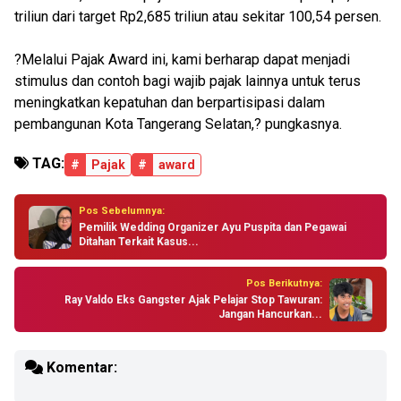
triliun dari target Rp2,685 triliun atau sekitar 100,54 persen.
?Melalui Pajak Award ini, kami berharap dapat menjadi
stimulus dan contoh bagi wajib pajak lainnya untuk terus
meningkatkan kepatuhan dan berpartisipasi dalam
pembangunan Kota Tangerang Selatan,? pungkasnya.
TAG:
#
Pajak
#
award
Pos Sebelumnya:
Pemilik Wedding Organizer Ayu Puspita dan Pegawai
Ditahan Terkait Kasus...
Pos Berikutnya:
Ray Valdo Eks Gangster Ajak Pelajar Stop Tawuran:
Jangan Hancurkan...
Komentar: