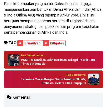
Pada kesempatan yang sama, Gates Foundation juga
mengumumkan pembentukan Divisi Afrika dan India (Africa
& India Office/AIO) yang dipimpin Ankur Vora. Divisi ini
bertujuan memperkuat peran perspektif regional dalam
penyusunan strategi dan pelaksanaan program kesehatan
serta pembangunan di Afrika dan India.
TAG:
#
Srimulyani
#
billgates
Pos Sebelumnya:
PSSI Perkenalkan John Herdman sebagai Pelatih Baru
Timnas Indonesia
Pos Berikutnya:
Penerima Makan Bergizi Gratis Tembus 58 Juta,
Prabowo: Setara 9 Kali Singapura
Komentar: