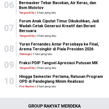
06
Bermasker Tebar Bacokan, Air Keras, dan
Bom Molotov
TangselCity
| 3 hari yang lalu
Forum Anak Ciputat Timur Dikukuhkan, Jadi
07
Wadah Cetak Generasi Kreatif dan Berani
Bersuara
TangselCity
| 3 hari yang lalu
Yuran Fernandes Antar Persebaya ke Final,
08
Arema Tersingkir di Piala Presiden 2026
Olahraga
| 1 hari yang lalu
09
Fraksi PDIP Tangsel Apresiasi Putusan MK
TangselCity
| 3 hari yang lalu
Hingga Semester Pertama, Ratusan Program
10
OPD di Pandeglang Minim Realisasi
Pos Banten
| 3 hari yang lalu
GROUP RAKYAT MERDEKA