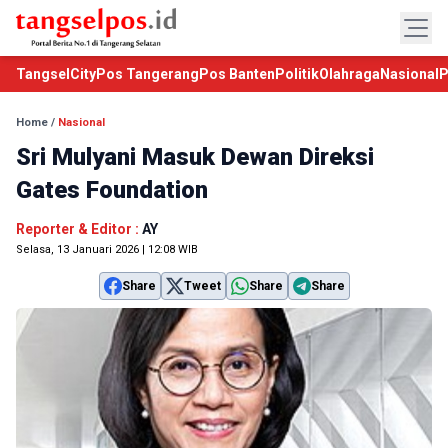
TangselCity
Pos Tangerang
Pos Banten
Politik
Olahraga
Nasional
P
Home
/
Nasional
Sri Mulyani Masuk Dewan Direksi
Gates Foundation
Reporter & Editor :
AY
Selasa, 13 Januari 2026 | 12:08 WIB
Share
Tweet
Share
Share