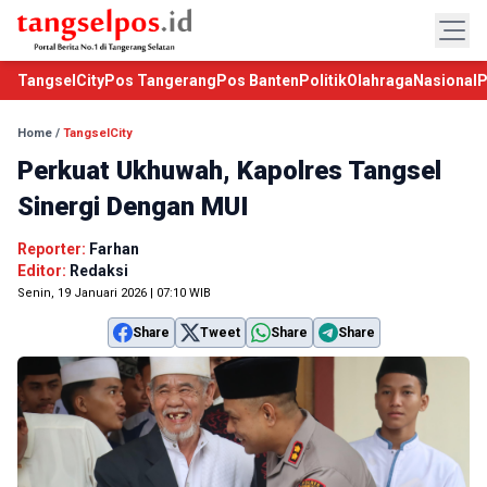
TangselCity
Pos Tangerang
Pos Banten
Politik
Olahraga
Nasional
P
Home
/
TangselCity
Perkuat Ukhuwah, Kapolres Tangsel
Sinergi Dengan MUI
Reporter:
Farhan
Editor:
Redaksi
Senin, 19 Januari 2026 | 07:10 WIB
Share
Tweet
Share
Share