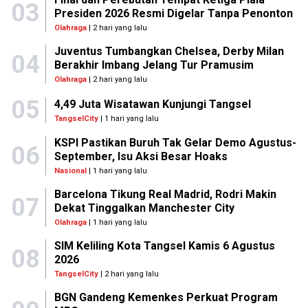
03
Presiden 2026 Resmi Digelar Tanpa Penonton
Olahraga
| 2 hari yang lalu
Juventus Tumbangkan Chelsea, Derby Milan
04
Berakhir Imbang Jelang Tur Pramusim
Olahraga
| 2 hari yang lalu
05
4,49 Juta Wisatawan Kunjungi Tangsel
TangselCity
| 1 hari yang lalu
KSPI Pastikan Buruh Tak Gelar Demo Agustus-
06
September, Isu Aksi Besar Hoaks
Nasional
| 1 hari yang lalu
Barcelona Tikung Real Madrid, Rodri Makin
07
Dekat Tinggalkan Manchester City
Olahraga
| 1 hari yang lalu
SIM Keliling Kota Tangsel Kamis 6 Agustus
08
2026
TangselCity
| 2 hari yang lalu
BGN Gandeng Kemenkes Perkuat Program