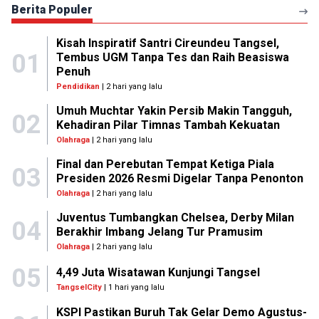
Berita Populer
Kisah Inspiratif Santri Cireundeu Tangsel,
01
Tembus UGM Tanpa Tes dan Raih Beasiswa
Penuh
Pendidikan
| 2 hari yang lalu
Umuh Muchtar Yakin Persib Makin Tangguh,
02
Kehadiran Pilar Timnas Tambah Kekuatan
Olahraga
| 2 hari yang lalu
Final dan Perebutan Tempat Ketiga Piala
03
Presiden 2026 Resmi Digelar Tanpa Penonton
Olahraga
| 2 hari yang lalu
Juventus Tumbangkan Chelsea, Derby Milan
04
Berakhir Imbang Jelang Tur Pramusim
Olahraga
| 2 hari yang lalu
05
4,49 Juta Wisatawan Kunjungi Tangsel
TangselCity
| 1 hari yang lalu
KSPI Pastikan Buruh Tak Gelar Demo Agustus-