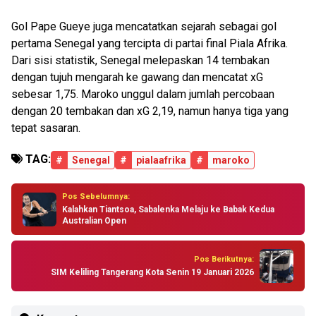
Gol Pape Gueye juga mencatatkan sejarah sebagai gol
pertama Senegal yang tercipta di partai final Piala Afrika.
Dari sisi statistik, Senegal melepaskan 14 tembakan
dengan tujuh mengarah ke gawang dan mencatat xG
sebesar 1,75. Maroko unggul dalam jumlah percobaan
dengan 20 tembakan dan xG 2,19, namun hanya tiga yang
tepat sasaran.
TAG:
#
Senegal
#
pialaafrika
#
maroko
Pos Sebelumnya:
Kalahkan Tiantsoa, Sabalenka Melaju ke Babak Kedua
Australian Open
Pos Berikutnya:
SIM Keliling Tangerang Kota Senin 19 Januari 2026