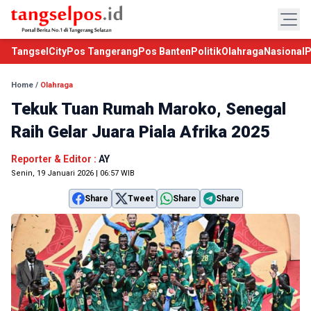
TangselCity
Pos Tangerang
Pos Banten
Politik
Olahraga
Nasional
P
Home
/
Olahraga
Tekuk Tuan Rumah Maroko, Senegal
Raih Gelar Juara Piala Afrika 2025
Reporter & Editor :
AY
Senin, 19 Januari 2026 | 06:57 WIB
Share
Tweet
Share
Share