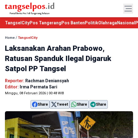
TangselCity
Pos Tangerang
Pos Banten
Politik
Olahraga
Nasional
P
Home
/
TangselCity
Laksanakan Arahan Prabowo,
Ratusan Spanduk Ilegal Digaruk
Satpol PP Tangsel
Reporter:
Rachman Deniansyah
Editor:
Irma Permata Sari
Minggu, 08 Februari 2026 | 00:48 WIB
Share
Tweet
Share
Share