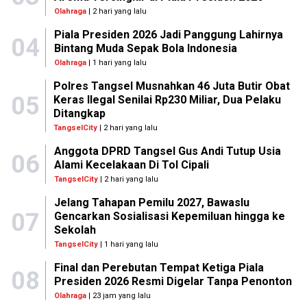
Olahraga
| 2 hari yang lalu
Piala Presiden 2026 Jadi Panggung Lahirnya
04
Bintang Muda Sepak Bola Indonesia
Olahraga
| 1 hari yang lalu
Polres Tangsel Musnahkan 46 Juta Butir Obat
05
Keras Ilegal Senilai Rp230 Miliar, Dua Pelaku
Ditangkap
TangselCity
| 2 hari yang lalu
Anggota DPRD Tangsel Gus Andi Tutup Usia
06
Alami Kecelakaan Di Tol Cipali
TangselCity
| 2 hari yang lalu
Jelang Tahapan Pemilu 2027, Bawaslu
07
Gencarkan Sosialisasi Kepemiluan hingga ke
Sekolah
TangselCity
| 1 hari yang lalu
Final dan Perebutan Tempat Ketiga Piala
08
Presiden 2026 Resmi Digelar Tanpa Penonton
Olahraga
| 23 jam yang lalu