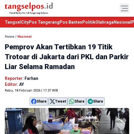
TangselCity
Pos Tangerang
Pos Banten
Politik
Olahraga
Nasional
P
Home
/
Nasional
Pemprov Akan Tertibkan 19 Titik
Trotoar di Jakarta dari PKL dan Parkir
Liar Selama Ramadan
Reporter:
Farhan
Editor:
AY
Rabu, 18 Februari 2026 | 17:37 WIB
Share
Tweet
Share
Share