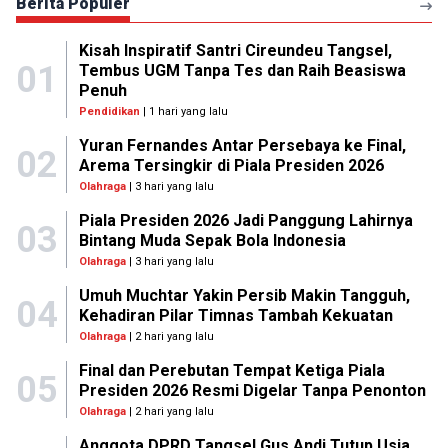
Berita Populer
Kisah Inspiratif Santri Cireundeu Tangsel,
01
Tembus UGM Tanpa Tes dan Raih Beasiswa
Penuh
Pendidikan
| 1 hari yang lalu
Yuran Fernandes Antar Persebaya ke Final,
02
Arema Tersingkir di Piala Presiden 2026
Olahraga
| 3 hari yang lalu
Piala Presiden 2026 Jadi Panggung Lahirnya
03
Bintang Muda Sepak Bola Indonesia
Olahraga
| 3 hari yang lalu
Umuh Muchtar Yakin Persib Makin Tangguh,
04
Kehadiran Pilar Timnas Tambah Kekuatan
Olahraga
| 2 hari yang lalu
Final dan Perebutan Tempat Ketiga Piala
05
Presiden 2026 Resmi Digelar Tanpa Penonton
Olahraga
| 2 hari yang lalu
Anggota DPRD Tangsel Gus Andi Tutup Usia