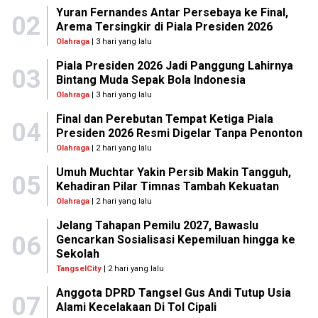
Yuran Fernandes Antar Persebaya ke Final,
02
Arema Tersingkir di Piala Presiden 2026
Olahraga
| 3 hari yang lalu
Piala Presiden 2026 Jadi Panggung Lahirnya
03
Bintang Muda Sepak Bola Indonesia
Olahraga
| 3 hari yang lalu
Final dan Perebutan Tempat Ketiga Piala
04
Presiden 2026 Resmi Digelar Tanpa Penonton
Olahraga
| 2 hari yang lalu
Umuh Muchtar Yakin Persib Makin Tangguh,
05
Kehadiran Pilar Timnas Tambah Kekuatan
Olahraga
| 2 hari yang lalu
Jelang Tahapan Pemilu 2027, Bawaslu
06
Gencarkan Sosialisasi Kepemiluan hingga ke
Sekolah
TangselCity
| 2 hari yang lalu
Anggota DPRD Tangsel Gus Andi Tutup Usia
07
Alami Kecelakaan Di Tol Cipali