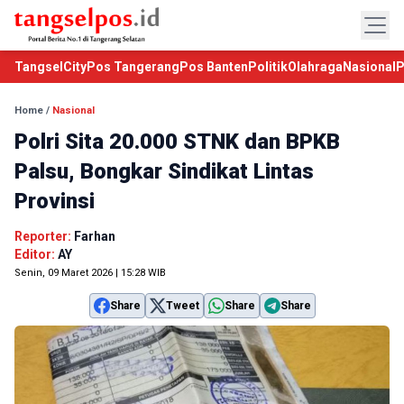
TangselCity
Pos Tangerang
Pos Banten
Politik
Olahraga
Nasional
P
Home
/
Nasional
Polri Sita 20.000 STNK dan BPKB
Palsu, Bongkar Sindikat Lintas
Provinsi
Reporter:
Farhan
Editor:
AY
Senin, 09 Maret 2026 | 15:28 WIB
Share
Tweet
Share
Share